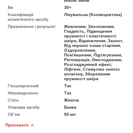
Вікові зміни
Вік
30+
Класифікація
Лікувальна (Космецевтика)
косметичного засобу
Призначення і результат
Живлення, Зволоження,
Гладкість, Підвищення
пружності і еластичності
шкіри, Відновлення, Захист,
Від перших ознак старіння,
Оздоровлення,
Пом'якшення, Підтягування,
Регенерація, Омолодження,
Розгладжуючий ефект,
Ліфтинг, Стимулює синтез
колагену, Збереження
пружності шкіри
Гіпоалергенний
Так
Некомедогенно
Так
Стать
Жіноча
Упаковка засобу
Банка
Об`єм
50 мл
Приховати