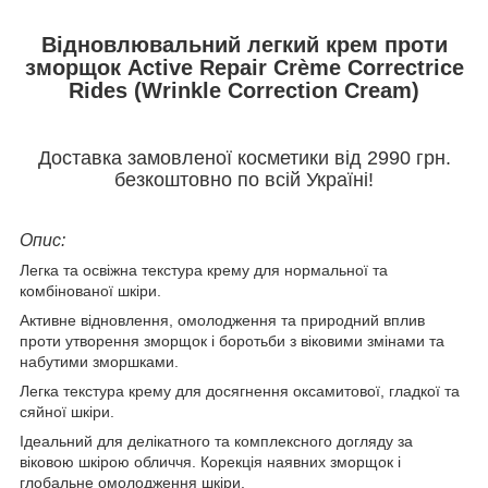
Відновлювальний легкий крем проти
зморщок Active Repair Crème Correctrice
Rides (Wrinkle Correction Cream)
Доставка замовленої косметики від 2990 грн.
безкоштовно по всій Україні!
Опис:
Легка та освіжна текстура крему для нормальної та
комбінованої шкіри.
Активне відновлення, омолодження та природний вплив
проти утворення зморщок і боротьби з віковими змінами та
набутими зморшками.
Легка текстура крему для досягнення оксамитової, гладкої та
сяйної шкіри.
Ідеальний для делікатного та комплексного догляду за
віковою шкірою обличчя. Корекція наявних зморщок і
глобальне омолодження шкіри.