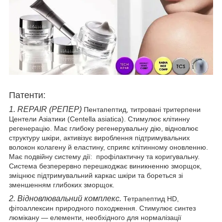
Патенти:
1. REPAIR (РЕПЕР)
Пентапептид, титровані тритерпени
Центели Азіатики (Centella asiatica). Cтимулює клітинну
регенерацію. Має глибоку регенерувальну дію, відновлює
структуру шкіри, активізує вироблення підтримувальних
волокон колагену й еластину, сприяє клітинному оновленню.
Має подвійну систему дії: профілактичну та коригувальну.
Система безперервно перешкоджає виникненню зморщок,
зміцнює підтримувальний каркас шкіри та бореться зі
зменшенням глибоких зморщок.
2. Відновлювальний комплекс.
Тетрапептид HD,
фітоаллексин природного походження. Стимулює синтез
люмікану — елементи, необхідного для нормалізації