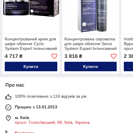
Концентрований крем для
Концентрована сироватка
Inst
шкіри обличчя Cyclo
для шкіри обличчя Sensi
Відн
System Expert Інтенсивний
System Expert Інтенсивний
прол
вітамін С Institut
Вітамін E² Institut
обли
4 717
3 816
2 3
₴
₴
Esthederm,50ml
Esthederm,30ml
Купити
Купити
Про нас
100% позитивних з 124 відгуків за рік
Працює з 13.01.2013
м. Київ
просп. Голосіївський, 89, Київ, Україна