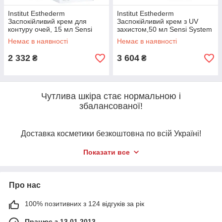
Institut Esthederm
Institut Esthederm
Заспокійливий крем для
Заспокійливий крем з UV
контуру очей, 15 мл Sensi
захистом,50 мл Sensi System
System
Немає в наявності
Немає в наявності
2 332
3 604
₴
₴
Чутлива шкіра стає нормальною і
збалансованої!
Доставка косметики безкоштовна по всій Україні!
Показати все
Лінія засобів Sensi System надає десенсибілізуючу дію,
знижує поріг чутливості, повертає шкірі здатність самостійно
протистояти агресивним впливам навколишнього
Про нас
середовища.
100% позитивних з 124 відгуків за рік
Працює з 13.01.2013