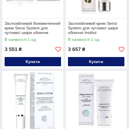
Заспокійливий біоміметичний
Заспокійливий крем Sensi
крем Sensi System для
System для чутливої шкіри
чутливої шкіри обличчя
обличчя Institut
Institut Esthederm,50ml
Esthederm,50ml
В наявності 1 од.
В наявності 1 од.
3 551
3 657
₴
₴
Купити
Купити