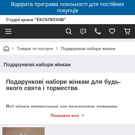
Відкрита програма лояльності для постійних
покупців
Студія краси "ЕКСКЛЮЗИВ"
Товари та послуги
Подарункові набори жінкам
Подарункові набори жінкам
Подарункові набори жінкам для будь-
якого свята і торжества
Всі жінки переконані що подарунок повинен
бути не тільки красивим, але і практичним, і це
Показати все
правильно!
Найкращий подарунок це емоції, а хороші емоції ми Вам