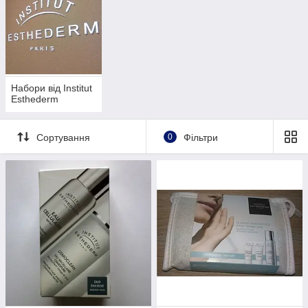
гарантуємо разом з реальними результатами від
використання французької професійної салонної косметики.
Подаруйте своїм рідним, близьким, подрузі не просто набір
косметики, а частинку молодості і впевненості в можливості
зменшити та припинити вікові зміни приследывающие нашу
шкіру.
Набори від Institut
Esthederm
Сортування
0
Фільтри