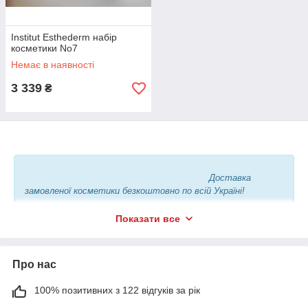
Institut Esthederm набір
косметики No7
Немає в наявності
3 339
₴
Доставка
замовленої косметики безкоштовно по всій Україні!
Показати все
З нами вигідно
Про нас
співпрацювати!
100% позитивних з 122 відгуків за рік