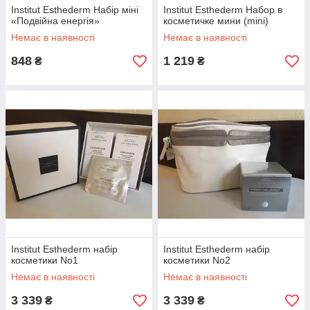
Institut Esthederm Набір міні
Institut Esthederm Набор в
«Подвійна енергія»
косметичке мини (mini)
Немає в наявності
Немає в наявності
848
1 219
₴
₴
Institut Esthederm набір
Institut Esthederm набір
косметики No1
косметики No2
Немає в наявності
Немає в наявності
3 339
3 339
₴
₴