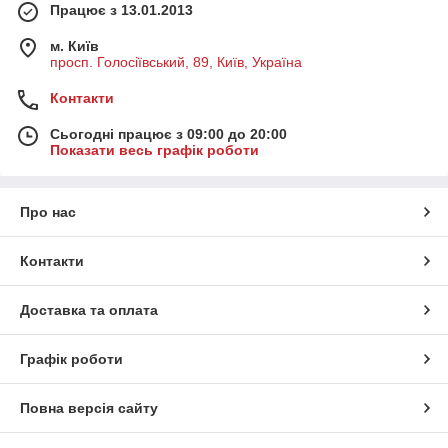
Працює з 13.01.2013
Грамотні консультації та поради, будуємо
довгострокові відносини з покупцями
м. Київ
просп. Голосіївський, 89, Київ, Україна
Ми ніколи не змінюємо вартість замовлення
Контакти
після вашого підтвердження оплати
Сьогодні працює з 09:00 до 20:00
Показати весь графік роботи
У нашому інтернет - бутіку ретельно
стежать за наявністю товарів і вам не доведеться довго
чекати постачання
Про нас
Ми намагаємося мінімізувати час обробки
Контакти
замовлення, а робота з надійними транспортними
компаніями гарантує
Доставка та оплата
швидку доставку
Графік роботи
Ми цінуємо вашу довіру!
Повна версія сайту
Якщо ви вперше робите у нас замовлення, можете
ознайомитися з вдячними відгуками наших клієнтів і покупців.