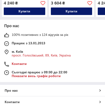
PHOTO REVERSE
PHO
4 240
3 604
4 2
₴
₴
(Бежевий), 50 мл
Беже
Купити
Купити
Про нас
100% позитивних з 124 відгуків за рік
Працює з 13.01.2013
м. Київ
просп. Голосіївський, 89, Київ, Україна
Контакти
Сьогодні працює з 09:00 до 22:00
Показати весь графік роботи
Про нас
Контакти