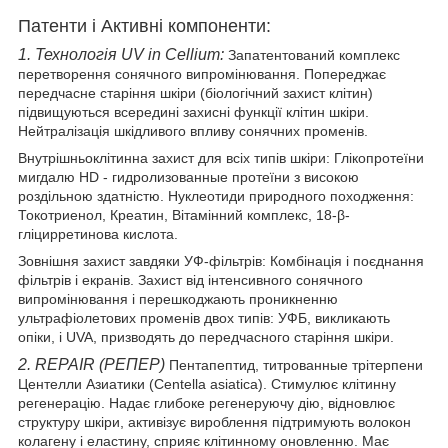
Патенти і Активні компоненти:
1. Технологія UV in Cellium:
Запатентований комплекс
перетворення сонячного випромінювання. Попереджає
передчасне старіння шкіри (біологічний захист клітин)
підвищуються всередині захисні функції клітин шкіри.
Нейтралізація шкідливого впливу сонячних променів.
Внутрішньоклітинна захист для всіх типів шкіри: Глікопротеїни
мигдалю HD - гидролизованные протеїни з високою
роздільною здатністю. Нуклеотиди природного походження:
Токотриенол, Креатин, Вітамінний комплекс, 18-β-
гліцирретинова кислота.
Зовнішня захист завдяки УФ-фільтрів: Комбінація і поєднання
фільтрів і екранів. Захист від інтенсивного сонячного
випромінювання і перешкоджають проникненню
ультрафіолетових променів двох типів: УФБ, викликають
опіки, і UVA, призводять до передчасного старіння шкіри.
2. REPAIR (РЕПЕР)
Пентапептид, титрованные трітерпени
Центелли Азиатики (Centella asiatica). Стимулює клітинну
регенерацію. Надає глибоке регенеруючу дію, відновлює
структуру шкіри, активізує вироблення підтримують волокон
колагену і еластину, сприяє клітинному оновленню. Має