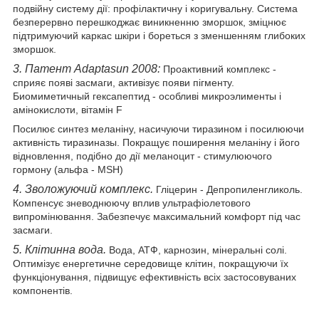
подвійну систему дії: профілактичну і коригувальну. Система
безперервно перешкоджає виникненню зморшок, зміцнює
підтримуючий каркас шкіри і бореться з зменшенням глибоких
зморшок.
3. Патент Adaptasun 2008:
Проактивний комплекс -
сприяє появі засмаги, активізує появи пігменту.
Биомиметичный гексапептид - особливі микроэлименты і
амінокислоти, вітамін F
Посилює синтез меланіну, насичуючи тиразином і посилюючи
активність тиразиназы. Покращує поширення меланіну і його
відновлення, подібно до дії меланоцит - стимулюючого
гормону (альфа - MSH)
4. Зволожуючий комплекс.
Гліцерин - Депропиленгликоль.
Компенсує зневоднюючу вплив ультрафіолетового
випромінювання. Забезпечує максимальний комфорт під час
засмаги.
5. Клітинна вода.
Вода, АТФ, карнозин, мінеральні солі.
Оптимізує енергетичне середовище клітин, покращуючи їх
функціонування, підвищує ефективність всіх застосовуваних
компонентів.