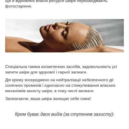
ще й відновлює власні ресурси шкіри перешкоджають
фотостаріння.
Спеціальна гамма косметичних засобів, задовольняють усі
запити шкіри для здорової і гарної засмаги.
Дія крему зосереджено на нейтралізації небезпечного дії
сонячних променів і одночасно на стимулювання власних
механізмів захисту шкіри, в тому числі засмаги.
Засмагаючи, ваша шкіра захищає себе сама!
Крем буває двох видів (за ступенем захисту):