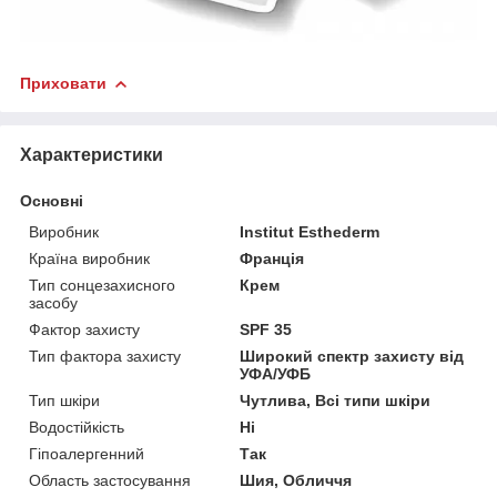
Приховати
Характеристики
Основні
Виробник
Institut Esthederm
Країна виробник
Франція
Тип сонцезахисного
Крем
засобу
Фактор захисту
SPF 35
Тип фактора захисту
Широкий спектр захисту від
УФА/УФБ
Тип шкіри
Чутлива, Всі типи шкіри
Водостійкість
Ні
Гіпоалергенний
Так
Область застосування
Шия, Обличчя