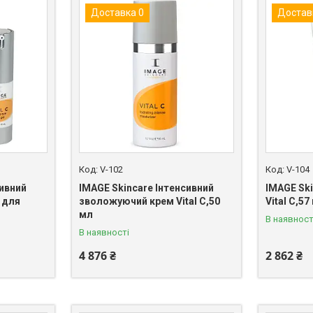
Доставка 0
Достав
V-102
V-104
сивний
IMAGE Skincare Інтенсивний
IMAGE Sk
 для
зволожуючий крем Vital C,50
Vital C,57 
мл
В наявност
В наявності
4 876 ₴
2 862 ₴