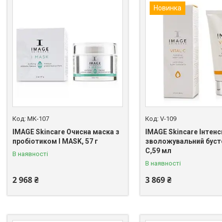
Новинка
MK-107
V-109
IMAGE Skincare Очисна маска з
IMAGE Skincare Інтен
пробіотиком I MASK, 57 г
зволожувальний бусте
C,59 мл
В наявності
В наявності
2 968 ₴
3 869 ₴