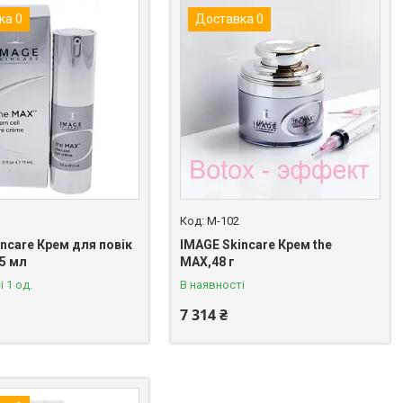
ка 0
Доставка 0
M-102
ncare Крем для повік
IMAGE Skincare Крем the
15 мл
MAX,48 г
 1 од.
В наявності
7 314 ₴