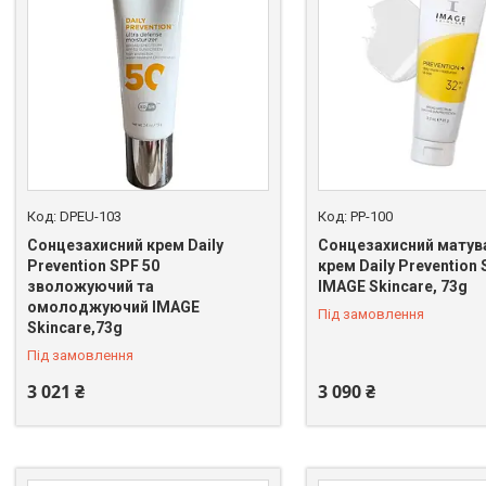
DPEU-103
PP-100
Сонцезахисний крем Daily
Сонцезахисний матув
Prevention SPF 50
крем Daily Prevention 
зволожуючий та
IMAGE Skincare, 73g
омолоджуючий IMAGE
Під замовлення
Skincare,73g
Під замовлення
3 021 ₴
3 090 ₴