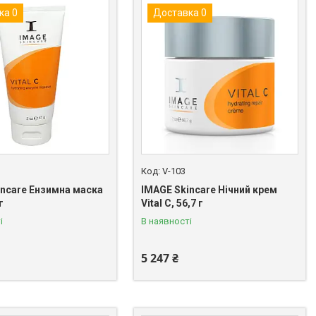
ка 0
Доставка 0
V-103
incare Ензимна маска
IMAGE Skincare Нічний крем
г
Vital C, 56,7 г
і
В наявності
5 247 ₴