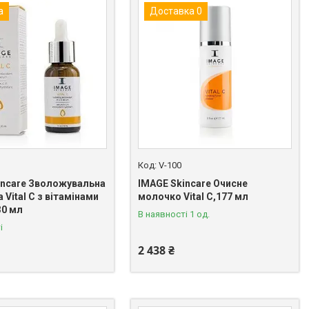
а
Доставка 0
V-100
incare Зволожувальна
IMAGE Skincare Очисне
 Vital C з вітамінами
молочко Vital C,177 мл
 30 мл
В наявності 1 од.
і
2 438 ₴