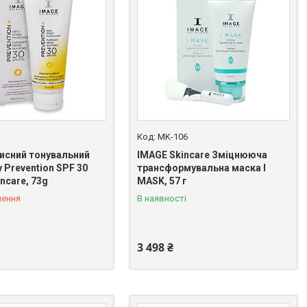
1
MK-106
исний тонувальний
IMAGE Skincare Зміцнююча
y Prevention SPF 30
трансформувальна маска I
ncare, 73g
MASK, 57 г
лення
В наявності
3 498 ₴