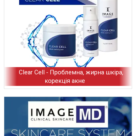
Clear Cell - Проблемна, жирна шкіра,
корекція акне