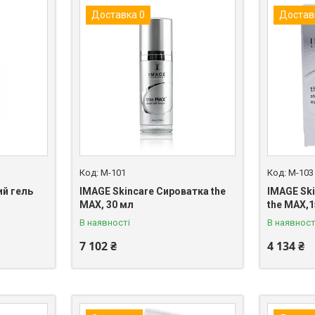
Доставка 0
Достав
M-101
M-103
ий гель
IMAGE Skincare Сироватка the
IMAGE Ski
MAX, 30 мл
the MAX,
В наявності
В наявності
7 102 ₴
4 134 ₴