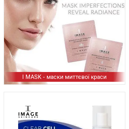
I MASK - маски миттєвої краси