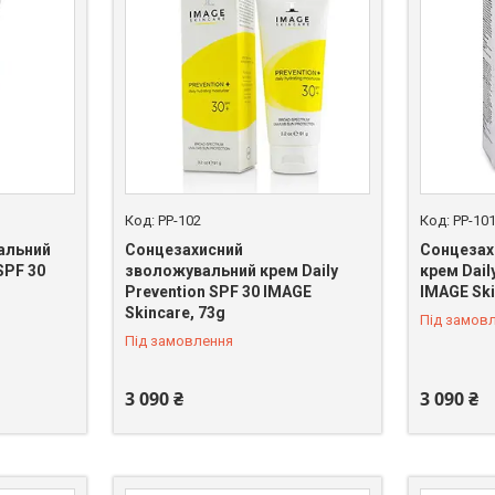
PP-102
PP-10
альний
Сонцезахисний
Сонцезах
SPF 30
зволожувальний крем Daily
крем Dail
Prevention SPF 30 IMAGE
IMAGE Ski
Skincare, 73g
Під замов
Під замовлення
3 090 ₴
3 090 ₴