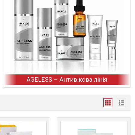
AGELESS – Антивікова лінія