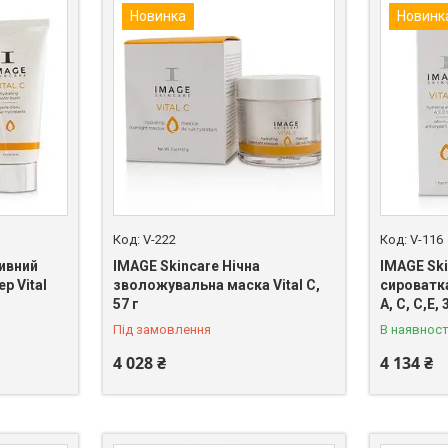
Новинка
Новинк
V-222
V-116
сивний
IMAGE Skincare Нічна
IMAGE Sk
р Vital
зволожувальна маска Vital C,
сироватка
57 г
A, C, C,E,
Під замовлення
В наявност
4 028 ₴
4 134 ₴