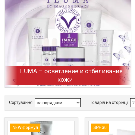
ILUMA – осветление и отбеливание
кожи
NEW формул
SPF 30