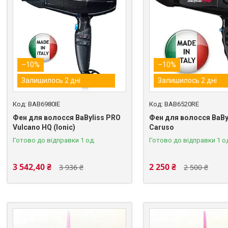
–10%
–10%
Залишилось 2 дні
Залишилось 2 дні
BAB6980IE
BAB6520RE
Фен для волосся BaByliss PRO
Фен для волосся BaBy
Vulcano HQ (Ionic)
Caruso
Готово до відправки 1 од.
Готово до відправки 1 о
3 542,40 ₴
2 250 ₴
3 936 ₴
2 500 ₴