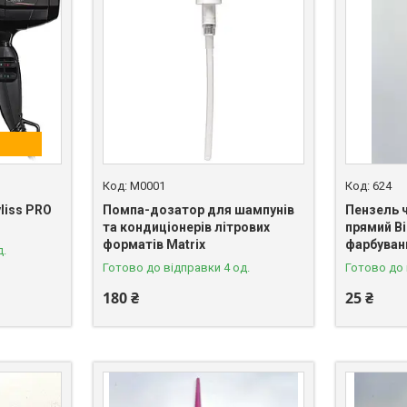
M0001
624
liss PRO
Помпа-дозатор для шампунів
Пензель 
та кондиціонерів літрових
прямий Bi
форматів Matrix
фарбуван
д.
Готово до відправки 4 од.
Готово до 
180 ₴
25 ₴