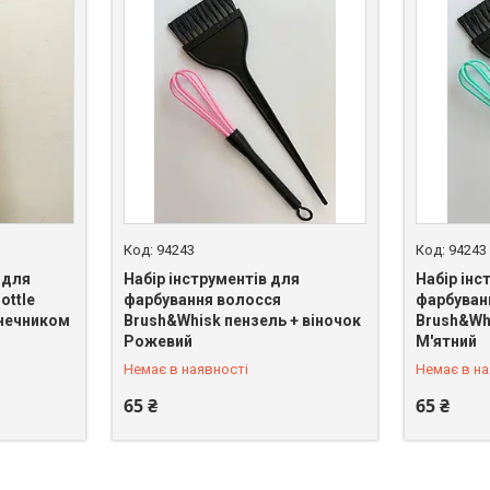
94243
94243
 для
Набір інструментів для
Набір інс
ottle
фарбування волосся
фарбуван
онечником
Brush&Whisk пензель + віночок
Brush&Whi
+380 (98) 065-80-67
+380 (98)
Рожевий
М'ятний
Немає в наявності
Немає в на
65 ₴
65 ₴