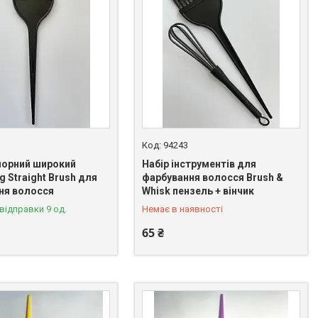
94243
чорний широкий
Набір інструментів для
g Straight Brush для
фарбування волосся Brush &
+380 (98) 065-80-67
ня волосся
Whisk пензель + вінчик
відправки 9 од.
Немає в наявності
65 ₴