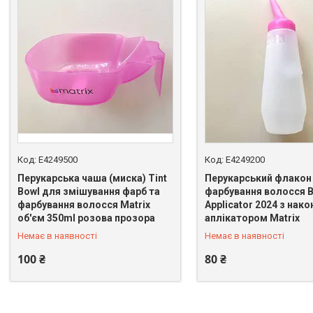
E4249500
E4249200
Перукарська чаша (миска) Tint
Перукарський флакон
Bowl для змішування фарб та
фарбування волосся B
фарбування волосся Matrix
Applicator 2024 з нак
+380 (98) 065-80-67
+380 (98) 065-80-67
об'єм 350ml розова прозора
аплікатором Matrix
Немає в наявності
Немає в наявності
100 ₴
80 ₴