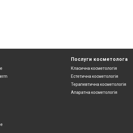
Послуги косметолога
re
Класична косметологія
derm
Естетична косметологія
Терапевтична косметологія
Апаратна косметологія
ge