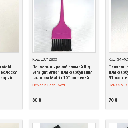
E3712800
34746
raight
Пензель широкий прямий Big
Пензель 
 волосся
Straight Brush для фарбування
для фарб
озорий
волосся Matrix 10T рожевий
9T жовти
+380 (98) 065-80-67
+380 (98)
Немає в наявності
Немає в на
80 ₴
70 ₴