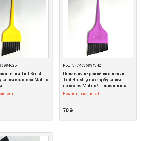
36994625
3474636994342
скошений Tint Brush
Пензель широкий скошений
ування волосся Matrix
Tint Brush для фарбування
й
волосся Matrix 9T лавандова
 065-80-67
+380 (98) 065-80-67
явності
Немає в наявності
70 ₴