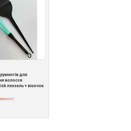
трументів для
ня волосся
sk пензель + віночок
 065-80-67
явності