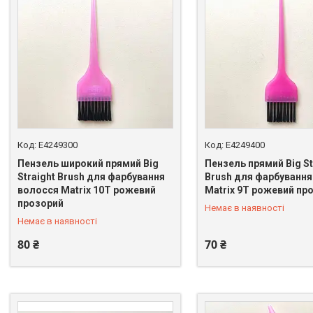
E4249300
E4249400
Пензель широкий прямий Big
Пензель прямий Big St
Straight Brush для фарбування
Brush для фарбування
волосся Matrix 10T рожевий
Matrix 9T рожевий пр
+380 (98) 065-80-67
+380 (98) 065-80-67
прозорий
Немає в наявності
Немає в наявності
80 ₴
70 ₴