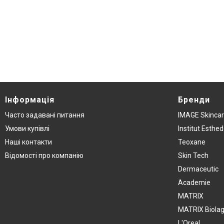
Інформація
Бренди
Часто задавані питання
IMAGE Skinca
Умови купівлі
Institut Esthe
Наші контакти
Teoxane
Відомості про компанію
Skin Tech
Dermaceutic
Academie
MATRIX
MATRIX Biola
L'Oreal