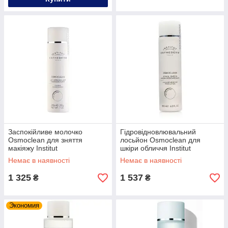
Заспокійливе молочко
Гідровідновлювальний
Osmoclean для зняття
лосьйон Osmoclean для
макіяжу Institut
шкіри обличчя Institut
Esthederm,200ml
Esthederm,200ml
Немає в наявності
Немає в наявності
1 325
1 537
₴
₴
Экономия