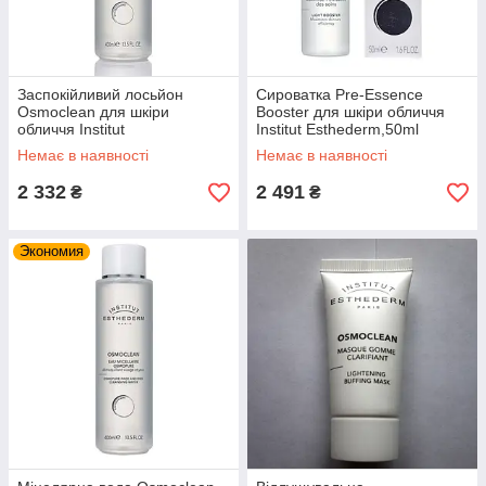
Заспокійливий лосьйон
Сироватка Pre-Essence
Osmoclean для шкіри
Booster для шкіри обличчя
обличчя Institut
Institut Esthederm,50ml
Esthederm,400ml
Немає в наявності
Немає в наявності
2 332
2 491
₴
₴
Экономия