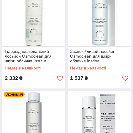
Гідровідновлювальний
Заспокійливий лосьйон
лосьйон Osmoclean для
Osmoclean для шкіри
шкіри обличчя Institut
обличчя Institut
Esthederm,400ml
Esthederm,200ml
Немає в наявності
Немає в наявності
2 332
1 537
₴
₴
Экономия