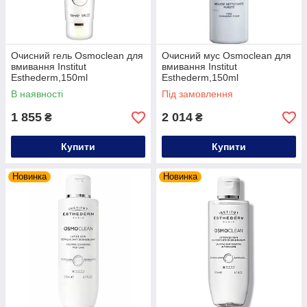
Очисний гель Osmoclean для
Очисний мус Osmoclean для
вмивання Institut
вмивання Institut
Esthederm,150ml
Esthederm,150ml
В наявності
Під замовлення
1 855
2 014
₴
₴
Купити
Купити
Новинка
Новинка