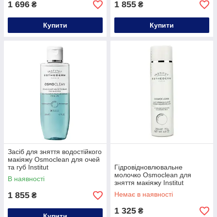
1 696
1 855
₴
₴
Купити
Купити
Засіб для зняття водостійкого
макіяжу Osmoclean для очей
та губ Institut
Гідровідновлювальне
Esthederm,200ml
молочко Osmoclean для
В наявності
зняття макіяжу Institut
Esthederm,200ml
1 855
Немає в наявності
₴
1 325
₴
Купити