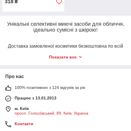
318
₴
Унікальні селективні миючі засоби для обличчя,
ідеально сумісні з шкірою!
Доставка замовленої косметики безкоштовна по всій
Україні!
Показати все
Засоби цієї лінії чудово очищають, тонізують і освіжать шкіру
вашого обличчя.
Про нас
Більшість традиційних очищувальних косметичних засобів
очищають обличчя разом з корисними для верхнього шару
100% позитивних з 124 відгуків за рік
епідермісу бактеріями, що може призвести до виникнення
Працює з 13.01.2013
сухості та беззахисності шкіри.
Інноваційний французький центр биокосметологии
м. Київ
представляє унікальну очисну програму, яка ідеально
просп. Голосіївський, 89, Київ, Україна
поєднується зі структурою шкіри.
Контакти
Лабораторія Інститут Эстедерм, опирающая на принципи
заощадження еко-системи на клітинному рівні, розробила