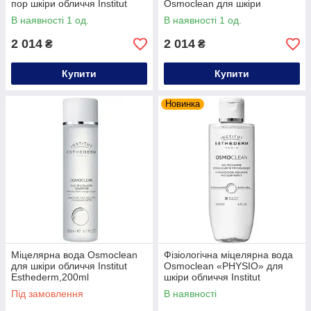
пор шкіри обличчя Institut
Osmoclean для шкіри
Esthederm,75ml
обличчя Institut
В наявності 1 од.
В наявності 1 од.
Esthederm,75ml
2 014
2 014
₴
₴
Купити
Купити
Новинка
Міцелярна вода Osmoclean
Фізіологічна міцелярна вода
для шкіри обличчя Institut
Osmoclean «PHYSIO» для
Esthederm,200ml
шкіри обличчя Institut
Esthederm,200ml
Під замовлення
В наявності