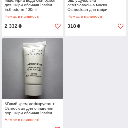
Міцелярна вода Osmoclean
Відлущувальна
для шкіри обличчя Institut
освітлювальна маска
Esthederm,400ml
Osmoclean для шкіри
обличчя Institut
Немає в наявності
Немає в наявності
Esthederm,75ml
2 332
318
₴
₴
М'який крем дезінкрустант
Osmoclean для очищення
пор шкіри обличчя Institut
Esthederm,75ml
Немає в наявності