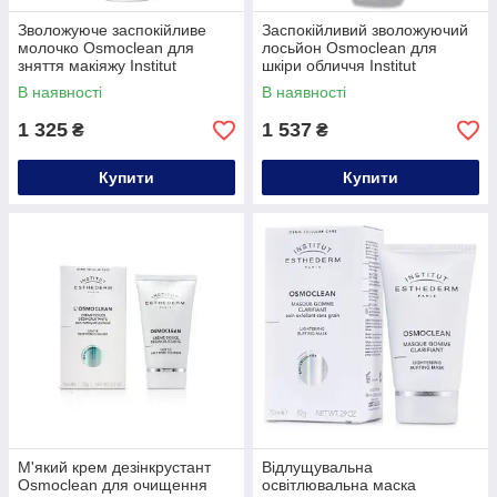
Зволожуюче заспокійливе
Заспокійливий зволожуючий
молочко Osmoclean для
лосьйон Osmoclean для
зняття макіяжу Institut
шкіри обличчя Institut
Esthederm,200ml
Esthederm,200ml
В наявності
В наявності
1 325
1 537
₴
₴
Купити
Купити
М'який крем дезінкрустант
Відлущувальна
Osmoclean для очищення
освітлювальна маска