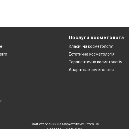
Послуги косметолога
re
Класична косметологія
derm
Естетична косметологія
Терапевтична косметологія
Апаратна косметологія
ge
Сайт створений на маркетплейсі
Prom.ua