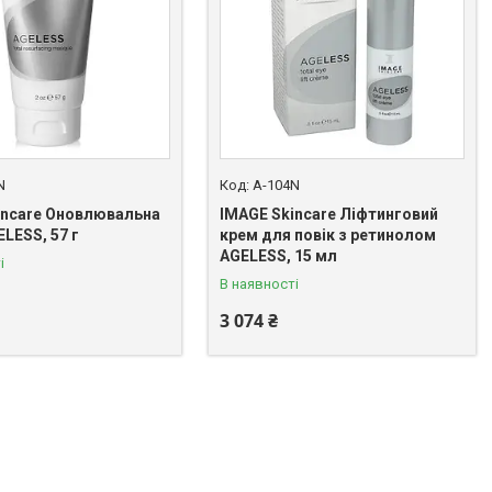
N
A-104N
incare Оновлювальна
IMAGE Skincare Ліфтинговий
LESS, 57 г
крем для повік з ретинолом
AGELESS, 15 мл
і
В наявності
3 074 ₴