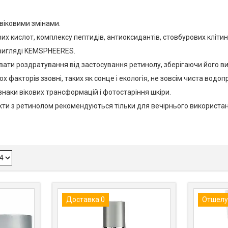
віковими змінами.
х кислот, комплексу пептидів, антиоксидантів, стовбурових клітин
 вигляді KEMSPHEERES.
вати роздратування від застосування ретинолу, зберігаючи його ви
акторів ззовні, таких як сонце і екологія, не зовсім чиста водопро
наки вікових трансформацій і фотостаріння шкіри.
укти з ретинолом рекомендуються тільки для вечірнього використан
Доставка 0
Отшелу