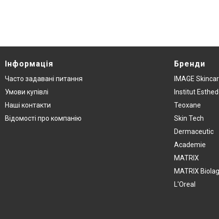
Інформація
Бренди
Часто задавані питання
IMAGE Skinca
Умови купівлі
Institut Esthe
Наші контакти
Teoxane
Відомості про компанію
Skin Tech
Dermaceutic
Academie
MATRIX
MATRIX Biola
L'Oreal