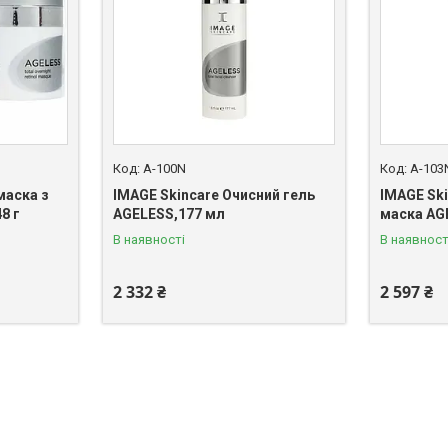
A-100N
A-103
маска з
IMAGE Skincare Очисний гель
IMAGE Sk
8 г
AGELESS,177 мл
маска AGE
В наявності
В наявност
2 332 ₴
2 597 ₴