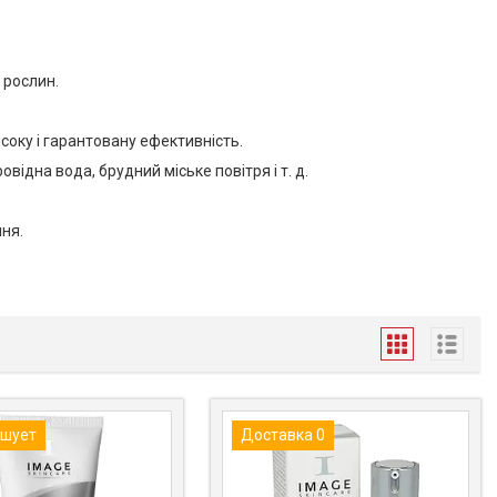
 рослин.
соку і гарантовану ефективність.
відна вода, брудний міське повітря і т. д.
ня.
шует
Доставка 0