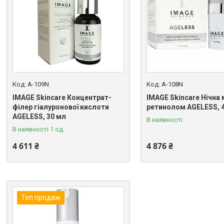
A-109N
A-108N
IMAGE Skincare Концентрат-
IMAGE Skincare Нічна 
філер гіалуронової кислоти
ретинолом AGELESS, 4
AGELESS, 30 мл
В наявності
В наявності 1 од.
4 611 ₴
4 876 ₴
Топ продаж