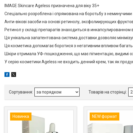
IMAGE Skincare Ageless призначена для віку 35+
Спеціально розроблена і спрямована на боротьбу з неминучими 
Анти-вікові засоби на основі ретинолу, эксфолиирующих фруктови
Ретинол у складі препаратів знаходиться в инкапсулированном
Ця унікальна запатентована система доставки дозволяє мінімізу
Ця косметика допомагає боротися з негативним впливом багатьох ф
Шкіри отримала УФ-пошкодження, що має пігментацію, видимі оз
У серію косметики Ageless не входить денний крем, так як прод
Новинка
NEW формат