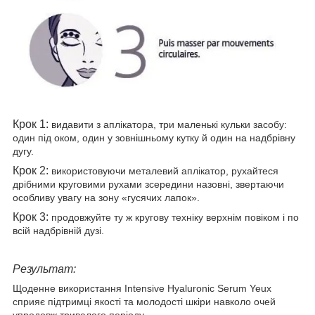
Крок 1:
видавити з аплікатора, три маленькі кульки засобу:
один під оком, один у зовнішньому кутку й один на надбрівну
дугу.
Крок 2:
використовуючи металевий аплікатор, рухайтеся
дрібними круговими рухами зсередини назовні, звертаючи
особливу увагу на зону «гусячих лапок».
Крок 3:
продовжуйте ту ж кругову техніку верхнім повіком і по
всій надбрівній дузі.
Результат:
Щоденне використання Intensive Hyaluronic Serum Yeux
сприяє підтримці якості та молодості шкіри навколо очей
упродовж тривалого періоду.