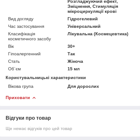
Розгладжуючий ефект,
Зміцнення, Стимуляція
мікроциркуляції крові
Вид догляду
Гідрогелевий
Час застосування
Універсальний
Класифікація
Лікувальна (Космецевтика)
косметичного засобу
Вік
30+
Гіпоалергенний
Так
Стать
Жіноча
Об`єм
15 мл
Користувальницькі характеристики
Вікова група
Для дорослих
Приховати
Відгуки про товар
Ще немає відгуків про цей товар