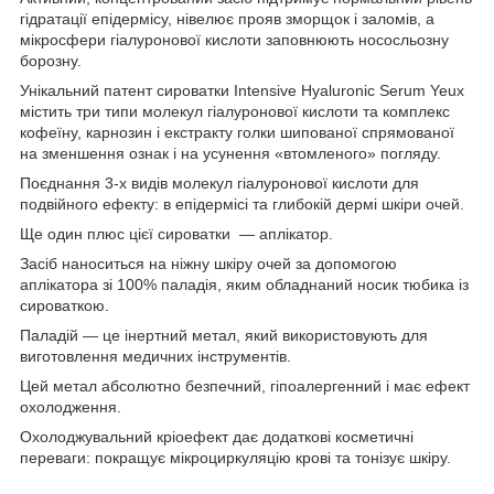
гідратації епідермісу, нівелює прояв зморщок і заломів, а
мікросфери гіалуронової кислоти заповнюють нососльозну
борозну.
Унікальний патент сироватки Intensive Hyaluronic Serum Yeux
містить три типи молекул гіалуронової кислоти та комплекс
кофеїну, карнозин і екстракту голки шипованої спрямованої
на зменшення ознак і на усунення «втомленого» погляду.
Поєднання 3-х видів молекул гіалуронової кислоти для
подвійного ефекту: в епідермісі та глибокій дермі шкіри очей.
Ще один плюс цієї сироватки — аплікатор.
Засіб наноситься на ніжну шкіру очей за допомогою
аплікатора зі 100% паладія, яким обладнаний носик тюбика із
сироваткою.
Паладій — це інертний метал, який використовують для
виготовлення медичних інструментів.
Цей метал абсолютно безпечний, гіпоалергенний і має ефект
охолодження.
Охолоджувальний кріоефект дає додаткові косметичні
переваги: покращує мікроциркуляцію крові та тонізує шкіру.