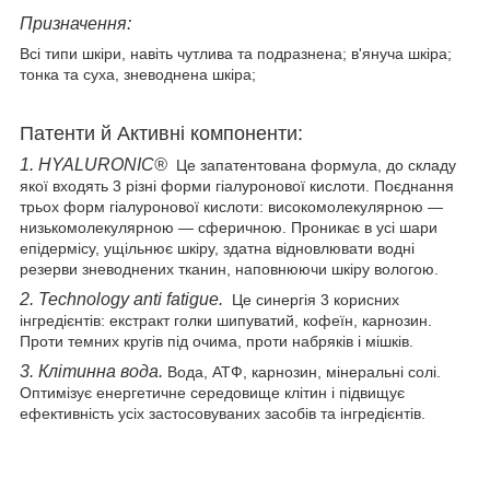
Призначення:
Всі типи шкіри, навіть чутлива та подразнена; в'януча шкіра;
тонка та суха, зневоднена шкіра;
Патенти й Активні компоненти:
1. HYALURONIC®
Це запатентована формула, до складу
якої входять 3 різні форми гіалуронової кислоти. Поєднання
трьох форм гіалуронової кислоти: високомолекулярною —
низькомолекулярною — сферичною. Проникає в усі шари
епідермісу, ущільнює шкіру, здатна відновлювати водні
резерви зневоднених тканин, наповнюючи шкіру вологою.
2. Technology anti fatigue.
Це синергія 3 корисних
інгредієнтів: екстракт голки шипуватий, кофеїн, карнозин.
Проти темних кругів під очима, проти набряків і мішків.
3. Клітинна вода.
Вода, АТФ, карнозин, мінеральні солі.
Оптимізує енергетичне середовище клітин і підвищує
ефективність усіх застосовуваних засобів та інгредієнтів.