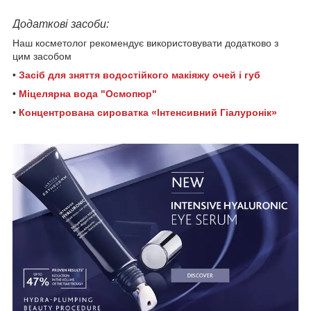
Додаткові засоби:
Наш косметолог рекомендує використовувати додатково з
цим засобом
•
Засіб для зняття водостійкого макіяжу очей і губ
•
Міцелярна вода "Осмопюр"
•
Концентрована сироватка «Інтенсивний Гіалуронік»