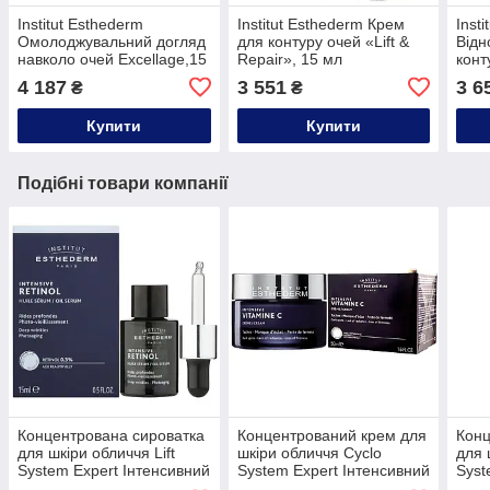
Institut Esthederm
Institut Esthederm Крем
Inst
Омолоджувальний догляд
для контуру очей «Lift &
Відн
навколо очей Excellage,15
Repair», 15 мл
конт
мл + аплікатор
«Lif
4 187
3 551
3 6
₴
₴
Купити
Купити
Подібні товари компанії
Концентрована сироватка
Концентрований крем для
Конц
для шкіри обличчя Lift
шкіри обличчя Cyclo
для 
System Expert Інтенсивний
System Expert Інтенсивний
Syst
вітамін А (Ретинол) Institut
вітамін С Institut
Спіру