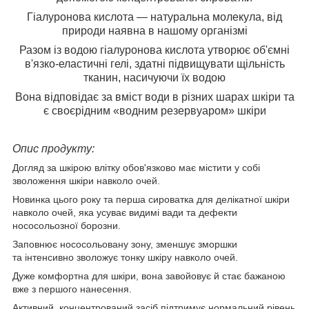
Гіалуронова кислота — натуральна молекула, від
природи наявна в нашому організмі
Разом із водою гіалуронова кислота утворює об'ємні
в'язко-еластичні гелі, здатні підвищувати щільність
тканин, насичуючи їх водою
Вона відповідає за вміст води в різних шарах шкіри та
є своєрідним «водним резервуаром» шкіри
Опис продукту:
Догляд за шкірою влітку обов'язково має містити у собі
зволоження шкіри навколо очей.
Новинка цього року та перша сироватка для делікатної шкіри
навколо очей, яка усуває видимі вади та дефекти
нососольозної борозни.
Заповнює нососольовану зону, зменшує зморшки
та інтенсивно зволожує тонку шкіру навколо очей.
Дуже комфортна для шкіри, вона завойовує й стає бажаною
вже з першого нанесення.
Активний, концентрований засіб підтримує нормальний рівень