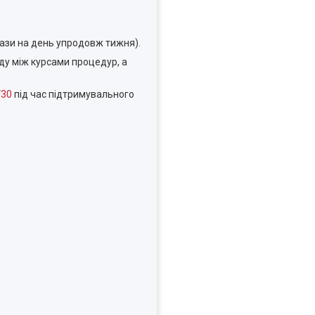
рази на день упродовж тижня).
ду між курсами процедур, а
F30
під час підтримувального