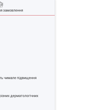
ля замовлення
ють чимале підвищення
 різних дерматологічних