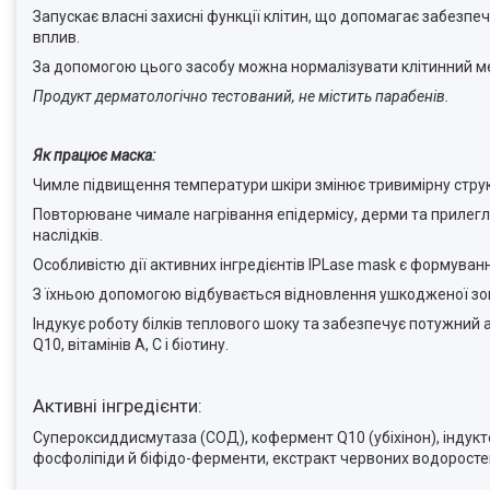
Запускає власні захисні функції клітин, що допомагає забезпе
вплив.
За допомогою цього засобу можна нормалізувати клітинний мет
Продукт дерматологічно тестований, не містить парабенів.
Як працює маска:
Чимле підвищення температури шкіри змінює тривимірну структ
Повторюване чимале нагрівання епідермісу, дерми та прилегл
наслідків.
Особливістю дії активних інгредієнтів IPLase mask є формуван
З їхньою допомогою відбувається відновлення ушкодженої зо
Індукує роботу білків теплового шоку та забезпечує потужн
Q10, вітамінів А, С і біотину.
Активні інгредієнти:
Супероксиддисмутаза (СОД), кофермент Q10 (убіхінон), індуктор 
фосфоліпіди й біфідо-ферменти, екстракт червоних водоростей 