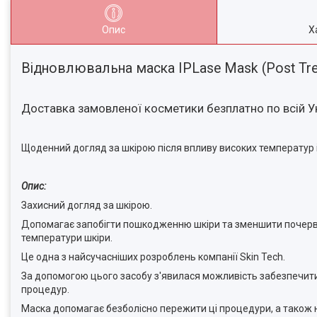
Опис
Х
Відновлювальна маска IPLase Mask (Post Tr
Доставка замовленої косметики безплатно по всій Ук
Щоденний догляд за шкірою після впливу високих температур і
Опис:
Захисний догляд за шкірою.
Допомагає запобігти пошкодженню шкіри та зменшити почерв
температури шкіри.
Це одна з найсучасніших розроблень компанії Skin Tech.
За допомогою цього засобу з'явилася можливість забезпечити т
процедур.
Маска допомагає безболісно пережити ці процедури, а також н