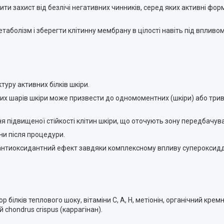
чити захист від безлічі негативних чинників, серед яких активні ф
аболізм і зберегти клітинну мембрану в цілості навіть під впливом
уру активних білків шкіри.
их шарів шкіри може призвести до одномоментних (шкіри) або трив
ня підвищеної стійкості клітин шкіри, що оточують зону передбачув
ни після процедури.
ий антиоксидантний ефект завдяки комплексному впливу суперокси
білків теплового шоку, вітаміни С, А, Н, метіонін, органічний кремн
chondrus crispus (каррагінан).