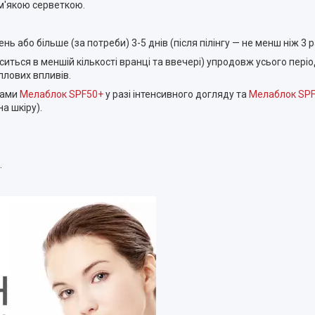
м'якою серветкою.
 або більше (за потреби) 3-5 днів (після пілінгу — не менш ніж 3 
ться в меншій кількості вранці та ввечері) упродовж усього періо
плових впливів.
бами
Мелаблок SPF50+
у разі інтенсивного догляду та
Мелаблок SP
а шкіру).
.