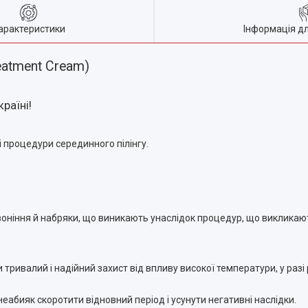
арактеристики
Інформація д
eatment Cream)
раїні!
 процедури серединного пілінгу.
оніння й набряки, що виникають унаслідок процедур, що виклика
ривалий і надійний захист від впливу високої температури, у разі
еабияк скоротити відновний період і усунути негативні наслідки.