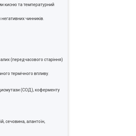
орми кисню та температурний
 негативних чинників.
алих (передчасового старіння)
аного термічного впливу.
ддисмутази (СОД), коферменту
ій, сечовина, алантоїн,