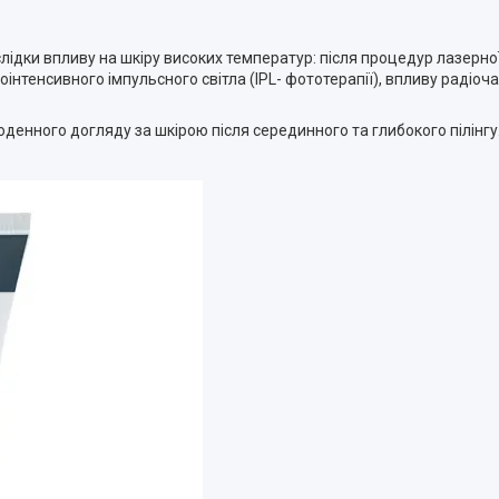
дки впливу на шкіру високих температур: після процедур лазерної
інтенсивного імпульсного світла (IPL- фототерапії), впливу радіоча
нного догляду за шкірою після серединного та глибокого пілінгу