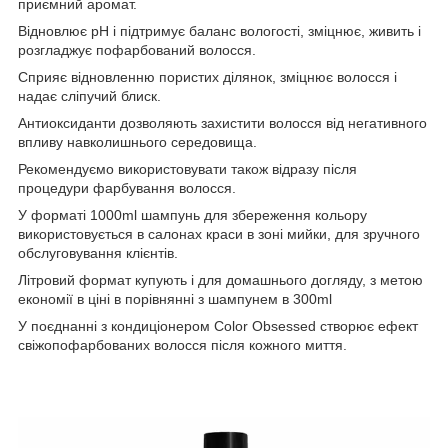
приємний аромат.
Відновлює pH і підтримує баланс вологості, зміцнює, живить і
розгладжує пофарбований волосся.
Сприяє відновленню пористих ділянок, зміцнює волосся і
надає сліпучий блиск.
Антиоксиданти дозволяють захистити волосся від негативного
впливу навколишнього середовища.
Рекомендуємо використовувати також відразу після
процедури фарбування волосся.
У форматі 1000ml шампунь для збереження кольору
використовується в салонах краси в зоні мийки, для зручного
обслуговування клієнтів.
Літровий формат купують і для домашнього догляду, з метою
економії в ціні в порівнянні з шампунем в 300ml
У поєднанні з кондиціонером Color Obsessed створює ефект
свіжопофарбованих волосся після кожного миття.