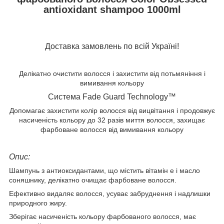
antioxidant shampoo 1000ml
Доставка замовлень по всій Україні!
Делікатно очистити волосся і захистити від потьмяніння і
вимивання кольору
Система Fade Guard Technology™
Допомагає захистити колір волосся від вицвітання і продовжує
насиченість кольору до 32 разів миття волосся, захищає
фарбоване волосся від вимивання кольору
Опис:
Шампунь з антиоксидантами, що містить вітамін е і масло
соняшнику, делікатно очищає фарбоване волосся.
Ефективно видаляє волосся, усуває забруднення і надлишки
природного жиру.
Зберігає насиченість кольору фарбованого волосся, має