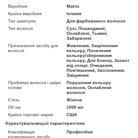
Виробник
Matrix
Країна виробник
Іспанія
Тип шампуню
Для фарбованого волосся
Тип волосся
Сухі, Пошкоджені,
Ослаблені, Тьмяні,
Забарвлені
Призначення засобу для
Живлення, Закріплення
волосся
кольору, Посилення
кольору/збереження
кольору, Для блиску, Захист
від сонця, Очищення,
Пом'якшення, Зволоження,
Зміцнення
Проблема волосся і шкіри
Порушення кольору
голови
волосся, Ослаблене
волосся
Стать
Жіноча
Об`єм
1000 мл
Країна торгової марки
США
Користувальницькі характеристики
Класифікація
Професійна
косметичного засобу