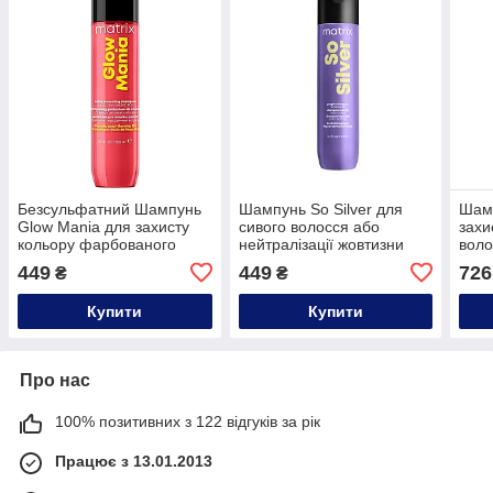
Безсульфатний Шампунь
Шампунь So Silver для
Шамп
Glow Mania для захисту
сивого волосся або
захи
кольору фарбованого
нейтралізації жовтизни
воло
волосся Matrix,300ml
для блонду Matrix,300ml
449
449
726
₴
₴
Купити
Купити
Про нас
100% позитивних з 122 відгуків за рік
Працює з 13.01.2013