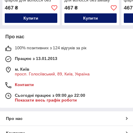
фарба для волосся без
для волосся без аміаку
фарб
аміаку Matrix Super Sync
Matrix Super Sync Pre-
аміа
467
467
467
₴
₴
Pre-Bonded,90ml
Bonded,90ml
Pre-
Купити
Купити
Про нас
100% позитивних з 124 відгуків за рік
Працює з 13.01.2013
м. Київ
просп. Голосіївський, 89, Київ, Україна
Контакти
Сьогодні працює з 09:00 до 22:00
Показати весь графік роботи
Про нас