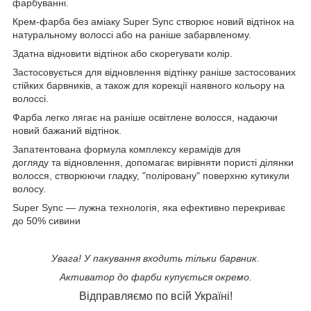
фарбуванні.
Крем-фарба без аміаку Super Sync створює новий відтінок на
натуральному волоссі або на раніше забарвленому.
Здатна відновити відтінок або скорегувати колір.
Застосовується для відновлення відтінку раніше застосованих
стійких барвників, а також для корекції наявного кольору на
волоссі.
Фарба легко лягає на раніше освітлене волосся, надаючи
новий бажаний відтінок.
Запатентована формула комплексу керамідів для
догляду та відновлення, допомагає вирівняти пористі ділянки
волосся, створюючи гладку, "поліровану" поверхню кутикули
волосу.
Super Sync — лужна технологія, яка ефективно перекриває
до 50% сивини
Увага! У пакування входить тільки барвник.
Активатор до фарби купується окремо.
Відправляємо
по всій Україні!