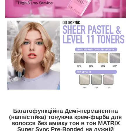
Багатофункційна Демі-перманентна
(напівстійка) тонуюча крем-фарба для
волосся без аміаку тон в тон MATRIX
Super Sync Pre-Bonded на лужній