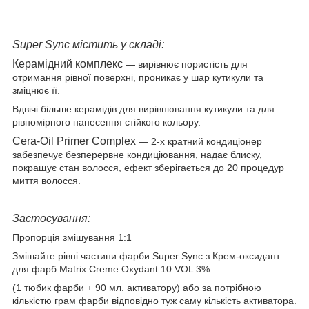
Super
Sync містить у складі:
Керамідний комплекс
― вирівнює пористість для
отримання рівної поверхні, проникає у шар кутикули та
зміцнює її.
Вдвічі більше керамідів для вирівнювання кутикули та для
рівномірного нанесення стійкого кольору.
Cera-Oil Primer Complex
― 2-х кратний кондиціонер
забезпечує безперервне кондиціювання, надає блиску,
покращує стан волосся, ефект зберігається до 20 процедур
миття волосся.
Застосування:
Пропорція змішування 1:1
Змішайте рівні частини фарби Super Sync з Крем-оксидант
для фарб Matrix Creme Oxydant 10 VOL 3%
(1 тюбик фарби + 90 мл. активатору) або за потрібною
кількістю грам фарби відповідно туж саму кількість активатора.