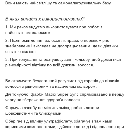
Вони мають найсвітлішу та самоналагоджувальну базу.
В яких випадках використовувати?
1. Ми рекомендуємо використовувати при роботі з
найсвітлішим волоссям
2. Після освітлення, волосся як правило нерівномірно
знебарвлене і виглядає не доопрацьованим, деякі ділянки
світліше ніж інші.
3. При тонуванні та розтушовуванні кольору, щоб домогтися
рівномірності відтінку по всій довжині волосся.
Ви отримуєте бездоганний результат від коренів до кінчиків
волосся з рівномірним та насиченим кольором.
Дія тонуючої фарби Matrix Super Sync спрямовавано в першу
чергу на збереження здоров'я волосся.
Формула засобу не містить аміак, робить локони
шовковистими та блискучими.
Оберігає від впливу ультрафіолету, збагачує вітамінами і
корисними компонентами, здійснює догляд і відновлення при