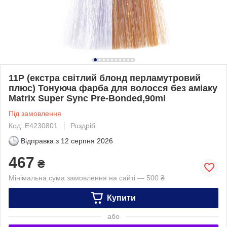
11P (екстра світлий блонд перламутровий
плюс) Тонуюча фарба для волосся без аміаку
Matrix Super Sync Pre-Bonded,90ml
Під замовлення
Код: E4230801
Роздріб
Відправка з
12 серпня 2026
467
₴
Мінімальна сума замовлення на сайті — 500 ₴
Купити
або