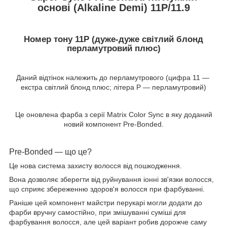
основі (Alkaline Demi) 11P/11.9
Номер тону 11P (дуже-дуже світлий блонд
перламутровий плюс)
Даний відтінок належить до перламутрового (цифра 11 ―
екстра світлий блонд плюс; літера P ― перламутровий)
Це оновлена фарба з серії Matrix Color Sync в яку доданий
новий компонент Pre-Bonded.
Pre-Bonded ― що це?
Це нова система захисту волосся від пошкодження.
Вона дозволяє зберегти від руйнування іонні зв'язки волосся,
що сприяє збереженню здоров'я волосся при фарбуванні.
Раніше цей компонент майстри перукарі могли додати до
фарби вручну самостійно, при змішуванні суміші для
фарбування волосся, але цей варіант робив дорожче саму