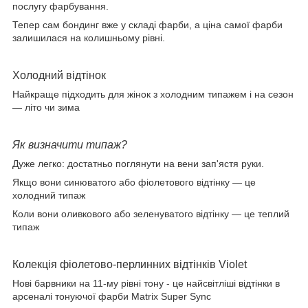
послугу фарбування.
Тепер сам бондинг вже у складі фарби, а ціна самої фарби
залишилася на колишньому рівні.
Холодний відтінок
Найкраще підходить для жінок з холодним типажем і на сезон
― літо чи зима
Як визначити типаж?
Дуже легко: достатньо поглянути на вени зап'ястя руки.
Якщо вони синюватого або фіолетового відтінку ― це
холодний типаж
Коли вони оливкового або зеленуватого відтінку ― це теплий
типаж
Колекція фіолетово-перлинних відтінків Violet
Нові барвники на 11-му рівні тону - це найсвітліші відтінки в
арсеналі тонуючої фарби Matrix Super Sync