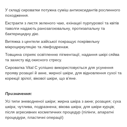
У складі сироватки потужна суміш антиоксидантів рослинного
походження.
Екстракти з листя зеленого чаю, ехінацеї пурпурової та квітів
таволги надають ранозагоювальну, протизапальну та
бактерицидну дію.
Витяжка з центели азійської покращує покрівельну
мікроциркуляцію та лімфодренаж.
Товщина сприяє освітленню пігментації, надання шкірі сяйва
та захисту від окисного стресу.
Сироватка Vital C успішно використовується для усунення
прояву розацеї й акне, жирної шкіри, для відновлення сухої та
корекції зрілої, вікової шкіри, що в'яне.
Призначення:
Усі типи зневодненої шкіри; жирна шкіра з акне; розацея; суха
шкіра; чутлива, подразнена; вікова шкіра; для шкіри курців;
після агресивних косметичних процедур (пілінги, апаратні
процедури, пластичні операції)