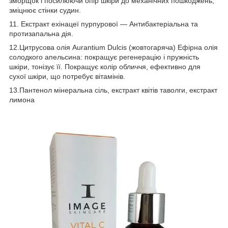
зморщок і посилюючи опір шкіри до механічних пошкоджень,
зміцнює стінки судин.
11. Екстракт ехінацеї пурпурової — Антибактеріальна та
протизапальна дія.
12.Цитрусова олія Aurantium Dulcis (жовтогаряча) Ефірна олія
солодкого апельсина: покращує регенерацію і пружність
шкіри, тонізує її. Покращує колір обличчя, ефективно для
сухої шкіри, що потребує вітамінів.
13.Пантенол мінеральна сіль, екстракт квітів таволги, екстракт
лимона