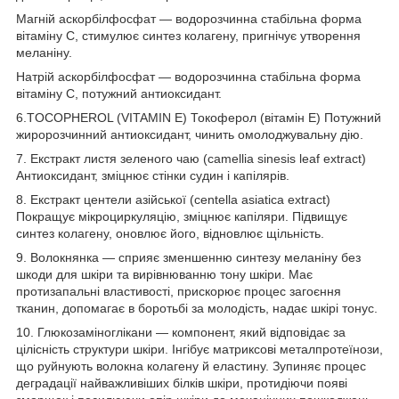
Магній аскорбілфосфат — водорозчинна стабільна форма
вітаміну C, стимулює синтез колагену, пригнічує утворення
меланіну.
Натрій аскорбілфосфат — водорозчинна стабільна форма
вітаміну C, потужний антиоксидант.
6.TOCOPHEROL (VITAMIN E) Токоферол (вітамін E) Потужний
жиророзчинний антиоксидант, чинить омолоджувальну дію.
7. Екстракт листя зеленого чаю (camellia sinesis leaf extract)
Антиоксидант, зміцнює стінки судин і капілярів.
8. Екстракт центели азійської (centella asiatica extract)
Покращує мікроциркуляцію, зміцнює капіляри. Підвищує
синтез колагену, оновлює його, відновлює щільність.
9. Волокнянка — сприяє зменшенню синтезу меланіну без
шкоди для шкіри та вирівнюванню тону шкіри. Має
протизапальні властивості, прискорює процес загоєння
тканин, допомагає в боротьбі за молодість, надає шкірі тонус.
10. Глюкозаміноглікани — компонент, який відповідає за
цілісність структури шкіри. Інгібує матриксові металпротеїнози,
що руйнують волокна колагену й еластину. Зупиняє процес
деградації найважливіших білків шкіри, протидіючи появі