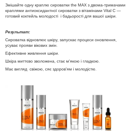
Змішайте одну краплю сироватки the MAX з двома-тримачами
краплями антиоксидантної сироватки з вітамінами Vital C —
готовий коктейль молодості і бадьорості для вашої шкіри.
Результат:
Сироватка відновлює шкіру, запускає процеси оновлення,
усуває прояви вікових змін.
Ефективне живлення шкіри.
Шкіра миттєво зволожена, стає м'якою і гладкою.
Має вигляд свіжою, сяє здоров'ям і молодістю.