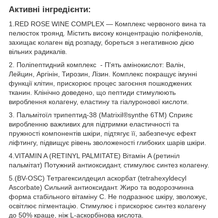
Активні інгредієнти:
1.RED ROSE WINE COMPLEX — Комплекс червоного вина та
пелюсток троянд. Містить високу концентрацію поліфенолів,
захищає колаген від розпаду, бореться з негативною дією
вільних радикалів.
2. Поліпептидний комплекс - П'ять амінокислот: Валін,
Лейцин, Аргінін, Тирозин, Лізин. Комплекс покращує імунні
функції клітин, прискорює процес загоєння пошкоджених
тканин. Клінічно доведено, що пептиди стимулюють
вироблення колагену, еластину та гіалуронової кислоти.
3. Пальмітоїл трипептид-38 (Matrixil®synthe 6TM) Сприяє
виробленню важливих для підтримки еластичності та
пружності компонентів шкіри, підтягує її, забезпечує ефект
ліфтингу, підвищує рівень зволоженості глибоких шарів шкіри.
4.VITAMIN A (RETINYL PALMITATE) Вітамін A (ретиніл
пальмітат) Потужний антиоксидант, стимулює синтез колагену.
5.(BV-OSC) Тетрагексилдецил аскорбат (tetrahexyldecyl
Ascorbate) Сильний антиоксидант. Жиро та водорозчинна
форма стабільного вітаміну C. Не подразнює шкіру, зволожує,
освітлює пігментацію. Стимулює і прискорює синтез колагену
до 50% краще, ніж L-аскорбінова кислота.