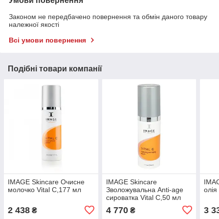
Умови повернення
Законом не передбачено повернення та обмін даного товару
належної якості
Всі умови повернення
Подібні товари компанії
IMAGE Skincare Очисне
IMAGE Skincare
IMAG
молочко Vital C,177 мл
Зволожувальна Anti-age
олія
сироватка Vital C,50 мл
2 438
4 770
3 3
₴
₴