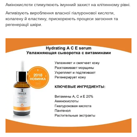
Амінокислоти стимулюють імунний захист на клітинному рівні.
Активізують вироблення власної гіалуронової кислоти,
колагену й еластину, прискорюють процеси загоєння та
регенерації шкіри.