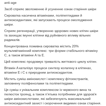
anti-age
Засіб сприяє зволоженню й усуненню ознак старіння шкіри
Сироватка насичена вітамінами, поліпептидами й
антиоксидантами, які запускають процеси омолодження
шкіри.
Сприяє регенерації, утворенню здорових нових клітин шкіри
та захищає імунні клітини від руйнівного впливу вільних
радикалів.
Концентрована поживна сироватка містить 20%
мультивітамінний комплекс: три форми стабільного вітаміну
C, а також вітаміни A та E.
Цей комплекс продовжує тривалість життєвого циклу клітин.
Вітамін A каталізує процеси синтезу колагену в клітинах,
вітаміни E і C є природним антиоксидантом.
Містить суміш амінокислот і комплексу фітоекстрактів,
заповнену поліфенолами та поліпептидами.
Ця суміш з унікальним комплексом із червоного вина та
пелюсток троянд, а також п'ятьма потрібними для здоров'я
шкіри амінокислотами, які забезпечують максимальний
антиоксидантний захист і скорочення видимих ознак старіння.