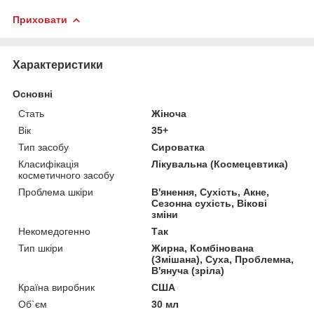
Приховати
Характеристики
Основні
Стать
Жіноча
Вік
35+
Тип засобу
Сироватка
Класифікація
Лікувальна (Космецевтика)
косметичного засобу
Проблема шкіри
В'янення, Сухість, Акне,
Сезонна сухість, Вікові
зміни
Некомедогенно
Так
Тип шкіри
Жирна, Комбінована
(Змішана), Суха, Проблемна,
В'януча (зріла)
Країна виробник
США
Об`єм
30 мл