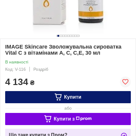
IMAGE Skincare Зволожувальна сироватка
Vital C з вітамінами A, C, C,E, 30 мл
В наявності
Код: V-116
Роздріб
4 134
₴
Купити
або
Купити з
Що таке купити з Пром?