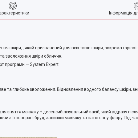
арактеристики
Інформація д
 шкіри, , який призначений для всіх типів шкіри, зокрема і зрілої.
 та зволоження шкіри обличчя.
ерт програми —
System Expert
єве та глибоке зволоження. Відновлення водного балансу шкіри, з
ля зняття макіяжу + десенсибілізувальний засіб, який відразу післ
чи з її поверхні бруд, залишки макіяжу та патогенну флору. Під ча