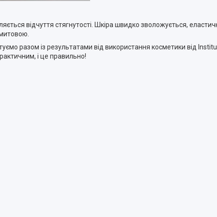
ляється відчуття стягнутості.
Шкіра швидко зволожується, еластична
амитовою.
уємо разом із результатами від використання косметики від Institut
рактичним, і це правильно!