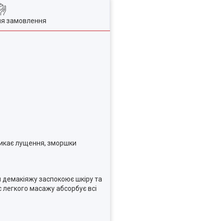
ля замовлення
никає лущення, зморшки
я демакіяжу заспокоює шкіру та
с легкого масажу абсорбує всі