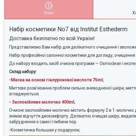
Опис
Х
Набір косметики
No7
від Institut Esthederm
Доставка безплатно по всій Україні!
Представляємо Вам набір для делікатного очищення і зволоження
Набір професійної салонної косметики для догляду, очищення
До набору входить засіб очисна програми — Osmoclean і експ
Склад набору:
-Маска на основі гіалуронової кислоти 75ml;
Миттєве розв'язання проблем сильно зневодненої шкіри, митт
згладжуються.
- Заспокійливе молочко 400ml;
Очисне заспокійливе молочко містить формулу 2 в 1: молочко д
знімає відчуття дискомфорту. Делікатно очищає шкіру, видаляю
забруднення з самої глибини пор.
-Косметичка большая у подарунок;