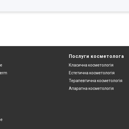
Послуги косметолога
re
Класична косметологія
derm
Естетична косметологія
Терапевтична косметологія
Апаратна косметологія
ge