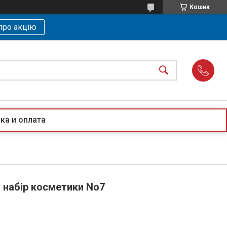
Кошик
про акцію
ка и оплата
rm набір косметики No7