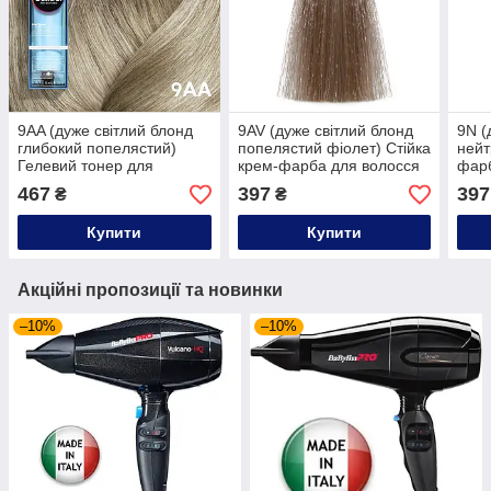
9AA (дуже світлий блонд
9AV (дуже світлий блонд
9N (
глибокий попелястий)
попелястий фіолет) Стійка
нейт
Гелевий тонер для
крем-фарба для волосся
фарб
волосся без аміаку Matrix
Matrix SoColor Pre-
SoCo
467
397
397
₴
₴
Tonal Control Pre-
Bonded,90ml
Bonded,90ml
Купити
Купити
Акційні пропозиції та новинки
–10%
–10%