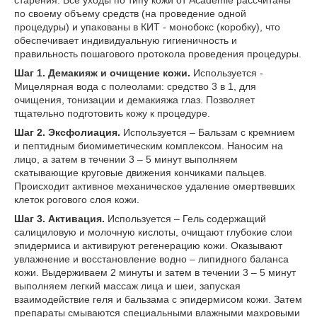
старения. Все уходы по типу кожи от Academie рассчитаны
по своему объему средств (на проведение одной
процедуры) и упакованы в КИТ - монобокс (коробку), что
обеспечивает индивидуальную гигиеничность и
правильность пошагового протокола проведения процедуры.
Шаг 1. Демакияж и очищение кожи.
Используется -
Мицелярная вода с полеолами: средство 3 в 1, для
очищения, тонизации и демакияжа глаз. Позволяет
тщательно подготовить кожу к процедуре.
Шаг 2. Эксфолиация.
Используется – Бальзам с кремнием
и пептидным биомиметическим комплексом. Наносим на
лицо, а затем в течении 3 – 5 минут выполняем
скатывающие круговые движения кончиками пальцев.
Происходит активное механическое удаление омертвевших
клеток рогового слоя кожи.
Шаг 3. Активация.
Используется – Гель содержащий
салициловую и молочную кислоты, очищают глубокие слои
эпидермиса и активируют регенерацию кожи. Оказывают
увлажнение и восстановление водно – липидного баланса
кожи. Выдерживаем 2 минуты и затем в течении 3 – 5 минут
выполняем легкий массаж лица и шеи, запуская
взаимодействие геля и бальзама с эпидермисом кожи. Затем
препараты смываются специальными влажными махровыми