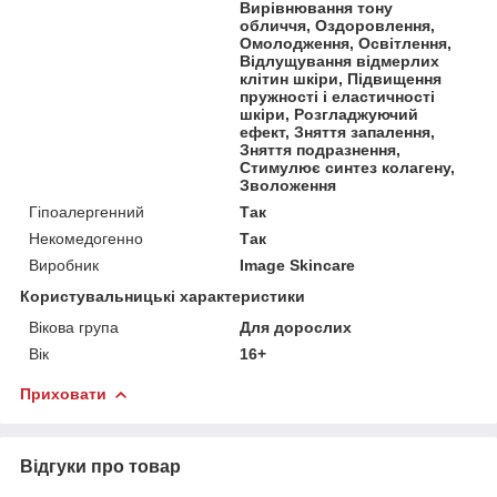
Вирівнювання тону
обличчя, Оздоровлення,
Омолодження, Освітлення,
Відлущування відмерлих
клітин шкіри, Підвищення
пружності і еластичності
шкіри, Розгладжуючий
ефект, Зняття запалення,
Зняття подразнення,
Стимулює синтез колагену,
Зволоження
Гіпоалергенний
Так
Некомедогенно
Так
Виробник
Image Skincare
Користувальницькі характеристики
Вікова група
Для дорослих
Вік
16+
Приховати
Відгуки про товар