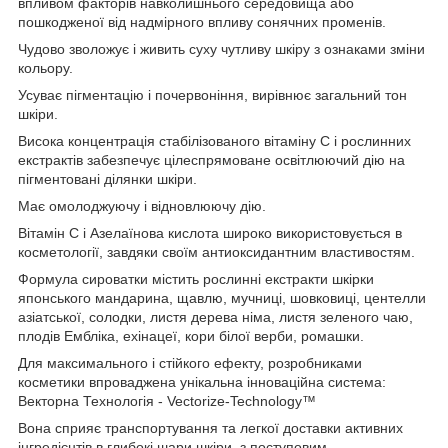
впливом факторів навколишнього середовища або
пошкодженої від надмірного впливу сонячних променів.
Чудово зволожує і живить суху чутливу шкіру з ознаками зміни
кольору.
Усуває пігментацію і почервоніння, вирівнює загальний тон
шкіри.
Висока концентрація стабілізованого вітаміну C і рослинних
екстрактів забезпечує цілеспрямоване освітлюючий дію на
пігментовані ділянки шкіри.
Має омолоджуючу і відновлюючу дію.
Вітамін C і Азелаїнова кислота широко використовується в
косметології, завдяки своїм антиоксидантним властивостям.
Формула сироватки містить рослинні екстракти шкірки
японського мандарина, щавлю, мучниці, шовковиці, центелли
азіатської, солодки, листя дерева німа, листя зеленого чаю,
плодів Ембліка, ехінацеї, кори білої верби, ромашки.
Для максимального і стійкого ефекту, розробниками
косметики впроваджена унікальна інноваційна система:
Векторна Технологія - Vectorize-Technology™
Вона сприяє транспортування та легкої доставки активних
інгредієнтів в глибокі шари шкіри, з поступовим,