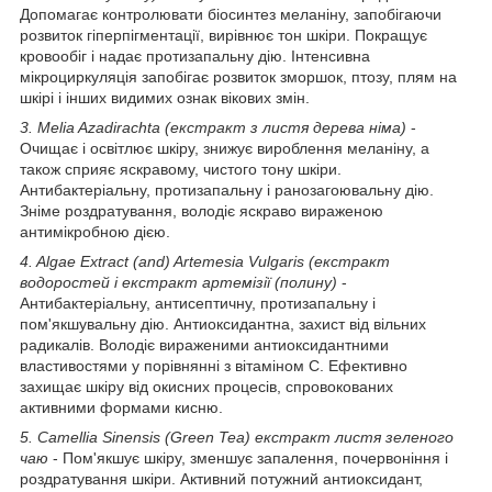
Допомагає контролювати біосинтез меланіну, запобігаючи
розвиток гіперпігментації, вирівнює тон шкіри. Покращує
кровообіг і надає протизапальну дію. Інтенсивна
мікроциркуляція запобігає розвиток зморшок, птозу, плям на
шкірі і інших видимих ознак вікових змін.
3. Melia Azadirachta (екстракт з листя дерева німа)
-
Очищає і освітлює шкіру, знижує вироблення меланіну, а
також сприяє яскравому, чистого тону шкіри.
Антибактеріальну, протизапальну і ранозагоювальну дію.
Зніме роздратування, володіє яскраво вираженою
антимікробною дією.
4. Algae Extract (and) Artemesia Vulgaris (екстракт
водоростей і екстракт артемізії (полину)
-
Антибактеріальну, антисептичну, протизапальну і
пом'якшувальну дію. Антиоксидантна, захист від вільних
радикалів. Володіє вираженими антиоксидантними
властивостями у порівнянні з вітаміном C. Ефективно
захищає шкіру від окисних процесів, спровокованих
активними формами кисню.
5. Camellia Sinensis (Green Tea) екстракт листя зеленого
чаю
- Пом'якшує шкіру, зменшує запалення, почервоніння і
роздратування шкіри. Активний потужний антиоксидант,