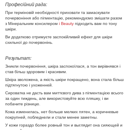
Професійний рада:
При терміновій необхідності приховати та замаскувати
почервоніння або пігментацію, рекомендуємо змішати разом
з Мінеральним консилером
i Beauty
підходить вам по тону
шкіри.
Ви додатково отримуєте заспокійливий ефект для шкіри
схильної до почервонінь.
Результат:
Зникли почервоніння, шкіра заспокоїлася, а тон вирівнявся і
став більш здоровим і красивим.
Шкіра зволожена, а якість шкіри покращено, вона стала більш
підтягнутою і ухоженней.
Сироватка не дасть вам миттєвого дива з пігментацією всього
за один тиждень, але використовуйте всю пляшку, і ви
побачите різницю.
Кожа изменилась, нет больше мелких пятен, а коричневые
покрупней, побледнели и стали менее заметны.
У кожи гораздо более ровный тон и выглядит она сияющей и