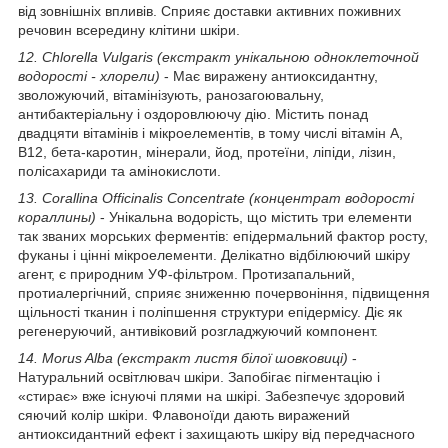
від зовнішніх впливів. Сприяє доставки активних поживних
речовин всередину клітини шкіри.
12. Chlorella Vulgaris (екстракт унікальною одноклеточной
водорості - хлорели)
- Має виражену антиоксидантну,
зволожуючий, вітамінізують, ранозагоювальну,
антибактеріальну і оздоровлюючу дію. Містить понад
двадцяти вітамінів і мікроелементів, в тому числі вітамін A,
B12, бета-каротин, мінерали, йод, протеїни, ліпіди, лізин,
полісахариди та амінокислоти.
13. Corallina Officinalis Concentrate (концентрат водорості
кораллины)
- Унікальна водорість, що містить три елементи
так званих морських ферментів: епідермальний фактор росту,
фуканы і цінні мікроелементи. Делікатно відбілюючий шкіру
агент, є природним УФ-фільтром. Протизапальний,
протиалергічний, сприяє зниженню почервоніння, підвищення
щільності тканин і поліпшення структури епідермісу. Діє як
регенеруючий, антивіковий розгладжуючий компонент.
14. Morus Alba (екстракт листя білої шовковиці)
-
Натуральний освітлювач шкіри. Запобігає пігментацію і
«стирає» вже існуючі плями на шкірі. Забезпечує здоровий
сяючий колір шкіри. Флавоноїди дають виражений
антиоксидантний ефект і захищають шкіру від передчасного