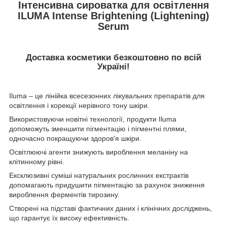
Інтенсивна сироватка для освітлення
ILUMA Intense Brightening (Lightening)
Serum
Доставка косметики безкоштовно по всій
Україні!
Iluma – це лінійка всесезонних лікувальних препаратів для
освітлення і корекції нерівного тону шкіри.
Використовуючи новітні технології, продукти Iluma
допоможуть зменшити пігментацію і пігментні плями,
одночасно покращуючи здоров'я шкіри.
Освітлюючі агенти знижують вироблення меланіну на
клітинному рівні.
Ексклюзивні суміші натуральних рослинних екстрактів
допомагають придушити пігментацію за рахунок зниження
вироблення ферментів тирозину.
Створені на підставі фактичних даних і клінічних досліджень,
що гарантує їх високу ефективність.