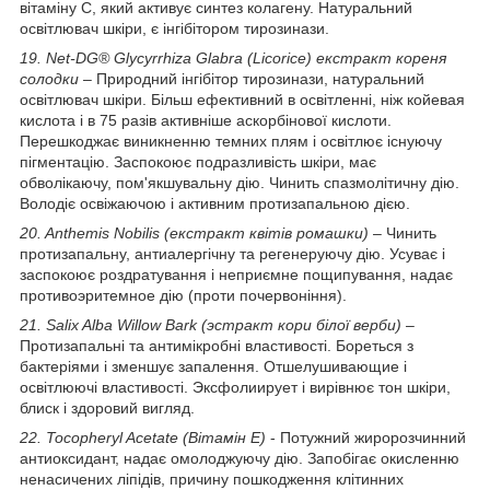
вітаміну C, який активує синтез колагену. Натуральний
освітлювач шкіри, є інгібітором тирозинази.
19. Net-DG® Glycyrrhiza Glabra (Licorice) екстракт кореня
солодки
– Природний інгібітор тирозинази, натуральний
освітлювач шкіри. Більш ефективний в освітленні, ніж койевая
кислота і в 75 разів активніше аскорбінової кислоти.
Перешкоджає виникненню темних плям і освітлює існуючу
пігментацію. Заспокоює подразливість шкіри, має
обволікаючу, пом'якшувальну дію. Чинить спазмолітичну дію.
Володіє освіжаючою і активним протизапальною дією.
20. Anthemis Nobilis (екстракт квітів ромашки)
– Чинить
протизапальну, антиалергічну та регенеруючу дію. Усуває і
заспокоює роздратування і неприємне пощипування, надає
противоэритемное дію (проти почервоніння).
21. Salix Alba Willow Bark (эстракт кори білої верби)
–
Протизапальні та антимікробні властивості. Бореться з
бактеріями і зменшує запалення. Отшелушивающие і
освітлюючі властивості. Эксфолиирует і вирівнює тон шкіри,
блиск і здоровий вигляд.
22. Tocopheryl Acetate (Вітамін E)
- Потужний жиророзчинний
антиоксидант, надає омолоджуючу дію. Запобігає окисленню
ненасичених ліпідів, причину пошкодження клітинних