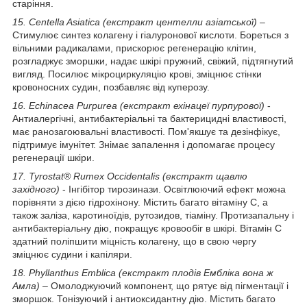
старіння.
15. Centella Asiatica (екстракт центелли азіатської)
–
Стимулює синтез колагену і гіалуронової кислоти. Бореться з
вільними радикалами, прискорює регенерацію клітин,
розгладжує зморшки, надає шкірі пружний, свіжий, підтягнутий
вигляд. Посилює мікроциркуляцію крові, зміцнює стінки
кровоносних судин, позбавляє від куперозу.
16. Echinacea Purpurea (екстракт ехінацеї пурпурової)
-
Антиалергічні, антибактеріальні та бактерицидні властивості,
має ранозагоювальні властивості. Пом'якшує та дезінфікує,
підтримує імунітет. Знімає запалення і допомагає процесу
регенерації шкіри.
17. Tyrostat® Rumex Occidentalis (екстракт щавлю
західного)
- Інгібітор тирозинази. Освітлюючий ефект можна
порівняти з дією гідрохінону. Містить багато вітаміну С, а
також заліза, каротиноїдів, рутозидов, тіаміну. Протизапальну і
антибактеріальну дію, покращує кровообіг в шкірі. Вітамін С
здатний поліпшити міцність колагену, що в свою чергу
зміцнює судини і капіляри.
18. Phyllanthus Emblica (екстракт плодів Ембліка вона ж
Амла)
– Омолоджуючий компонент, що рятує від пігментації і
зморшок. Тонізуючий і антиоксидантну дію. Містить багато