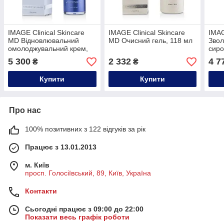
IMAGE Clinical Skincare
IMAGE Clinical Skincare
IMAG
MD Відновлювальний
MD Очисний гель, 118 мл
Звол
омолоджувальний крем,
сиро
30 мл
5 300
2 332
4 7
₴
₴
Купити
Купити
Про нас
100% позитивних з 122 відгуків за рік
Працює з 13.01.2013
м. Київ
просп. Голосіївський, 89, Київ, Україна
Контакти
Сьогодні працює з 09:00 до 22:00
Показати весь графік роботи