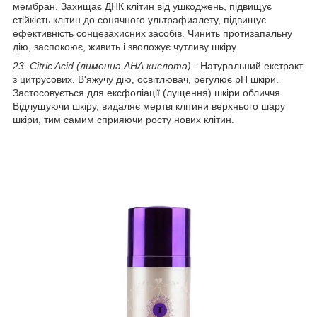
мембран. Захищає ДНК клітин від ушкоджень, підвищує
стійкість клітин до сонячного ультрафиалету, підвищує
ефективність сонцезахисних засобів. Чинить протизапальну
дію, заспокоює, живить і зволожує чутливу шкіру.
23. Citric Acid (лимонна АНА кислота)
- Натуральний екстракт
з цитрусових. В'яжучу дію, освітлювач, регулює рН шкіри.
Застосовується для ексфоліації (лущення) шкіри обличчя.
Відлущуючи шкіру, видаляє мертві клітини верхнього шару
шкіри, тим самим сприяючи росту нових клітин.