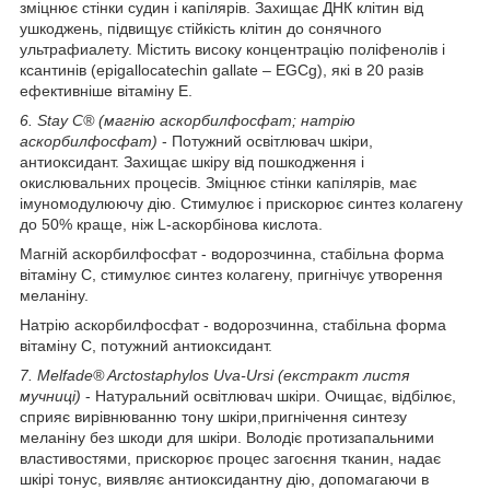
зміцнює стінки судин і капілярів. Захищає ДНК клітин від
ушкоджень, підвищує стійкість клітин до сонячного
ультрафиалету. Містить високу концентрацію поліфенолів і
ксантинів (epigallocatechin gallate – EGCg), які в 20 разів
ефективніше вітаміну E.
6. Stay C® (магнію аскорбилфосфат; натрію
аскорбилфосфат)
- Потужний освітлювач шкіри,
антиоксидант. Захищає шкіру від пошкодження і
окислювальних процесів. Зміцнює стінки капілярів, має
імуномодулюючу дію. Стимулює і прискорює синтез колагену
до 50% краще, ніж L-аскорбінова кислота.
Магній аскорбилфосфат - водорозчинна, стабільна форма
вітаміну C, стимулює синтез колагену, пригнічує утворення
меланіну.
Натрію аскорбилфосфат - водорозчинна, стабільна форма
вітаміну C, потужний антиоксидант.
7. Melfade® Arctostaphylos Uva-Ursi (екстракт листя
мучниці)
- Натуральний освітлювач шкіри. Очищає, відбілює,
сприяє вирівнюванню тону шкіри,пригнічення синтезу
меланіну без шкоди для шкіри. Володіє протизапальними
властивостями, прискорює процес загоєння тканин, надає
шкірі тонус, виявляє антиоксидантну дію, допомагаючи в