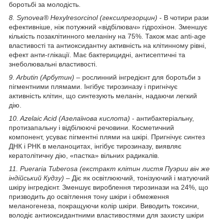
боротьбі за молодість.
8. Synovea® Hexylresorcinol (гексилрезорцин)
- В чотири рази
ефективніше, ніж потужний «відбілювач» гідрохінон. Зменшує
кількість позаклітинного меланіну на 75%. Також має anti-age
властивості та антиоксидантну активність на клітинному рівні,
ефект анти-глікації. Має бактерицидні, антисептичні та
знеболювальні властивості.
9. Arbutin (Арбутин)
– рослинний інгредієнт для боротьби з
пігментними плямами. Інгібує тирозиназу і пригнічує
активність клітин, що синтезують меланін, надаючи легкий
дію.
10. Azelaic Acid (Азелаїнова кислота)
- антибактеріальну,
протизапальну і відбілюючі речовини. Косметичний
компонент, усуває пігментні плями на шкірі. Пригнічує синтез
ДНК і РНК в меланоцитах, інгібує тирозиназу, виявляє
кератолітичну дію, «пастка» вільних радикалів.
11. Pueraria Tuberosa (екстракт клітин листя Пуэрии він же
індійський Кудзу)
– Діє як освітлюючий, тонізуючий і матуючий
шкіру інгредієнт. Зменшує вироблення тирозинази на 24%, що
призводить до освітлення тону шкіри і обмеження
меланогенеза, покращуючи колір шкіри. Виводить токсини,
володіє антиоксидантними властивостями для захисту шкіри