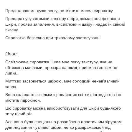
Представляємо дуже легку, не містить масел сироватку.
Препарат усуває зміни кольору шкіри, знімає почервоніння
шкіри, прояви запалення, висвітлюючи шкіру і надає їй свіжий
вигляд.
Сироватка безпечна при тривалому застосуванні.
Опис:
Освітлююча сироватка Iluma має легку текстуру, яка не
обтяжена маслами, прозора на шкірі, приємна і зовсім не
липка.
Миттєво засвоюється шкірою, має солодкий ненав'язливий
запах.
Вона складається тільки з рослинних світлих інгредієнтів і не
містить гідрохінон.
Цю сироватку можна використовувати для шкіри будь-якого
типу цілий рік.
Але вона була спеціально розроблена пластичним хірургом
для лікування чутливої шкіри, легко раздражаемой під