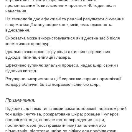
пролонгованим їх вивільненням протягом 48 годин після
нанесення.
Ця технологія дає ефективні та реальні результати лікування
в нормалізації стану шкірних покривів, омолодження та
відновлення.
Сироватка може використовуватися як відновне засіб після
косметичних процедур.
Ідеально заспокоює шкіру після активних і агресивних
відходів: пілінгів, епіляції і лазера.
Ефективно зупиняє запальні процеси, надає шкірі свіжий і
відпочив вигляд.
Регулярне використання цієї сироватки сприяє нормалізації
кольору обличчя, більш яскравою і сяючою шкірі.
Призначення:
Підходить для всіх типів шкіри вимагає корекції; нерівномірний
тон шкіри; чутлива, роздратована шкіра; розацеа і купероз;
гіперпігментація, сонячне фотоповреждение шкіри;
постпилинговое (посттравматичний) запалення або
пігментація; підготовка шкіри до пілінгу для профілактики