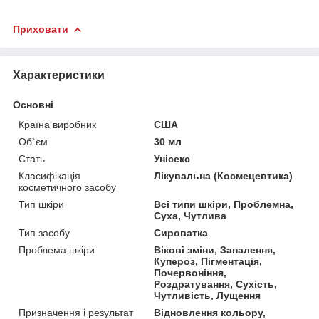
Приховати
Характеристики
Основні
Країна виробник
США
Об`єм
30 мл
Стать
Унісекс
Класифікація
Лікувальна (Космецевтика)
косметичного засобу
Тип шкіри
Всі типи шкіри, Проблемна,
Суха, Чутлива
Тип засобу
Сироватка
Проблема шкіри
Вікові зміни, Запалення,
Купероз, Пігментація,
Почервоніння,
Роздратування, Сухість,
Чутливість, Лущення
Призначення і результат
Відновлення кольору,