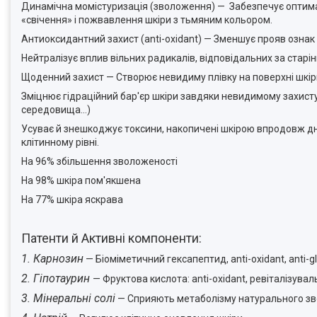
Динамічна момістуризація (зволоження) — Забезпечує оптималь
«свічення» і пожвавлення шкіри з тьмяним кольором.
Антиоксидантний захист (anti-oxidant) — Зменшує прояв ознак 
Нейтралізує вплив вільних радикалів, відповідальних за старінн
Щоденний захист — Створює невидиму плівку на поверхні шкір
Зміцнює гідраційний бар'єр шкіри завдяки невидимому захисту 
середовища...)
Усуває й знешкоджує токсини, накопичені шкірою впродовж дн
клітинному рівні.
На 96% збільшення зволоженості
На 98% шкіра пом'якшена
На 77% шкіра яскрава
Патенти й Активні компоненти:
1. Карнозин
— Біоміметичний гексапептид, anti-oxidant, anti-gl
2. Гіпотаурин
— Фруктова кислота: anti-oxidant, ревіталізува
3. Мінеральні солі
— Сприяють метаболізму натурального з