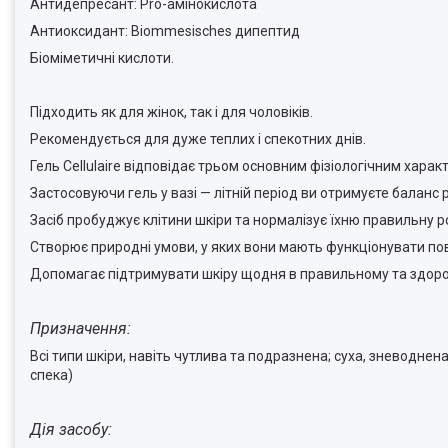
Антидепресант: Pro-амінокислота
Антиоксидант: Biommesisches дипептид
Біоміметичні кислоти.
Підходить як для жінок, так і для чоловіків.
Рекомендується для дуже теплих і спекотних днів.
Гель Cellulaire відповідає трьом основним фізіологічним харак
Застосовуючи гель у вазі — літній період ви отримуєте балан
Засіб пробуджує клітини шкіри та нормалізує їхню правильну р
Створює природні умови, у яких вони мають функціонувати пов
Допомагає підтримувати шкіру щодня в правильному та здоро
Призначення:
Всі типи шкіри, навіть чутлива та подразнена; суха, зневоднена
спека)
Дія засобу: