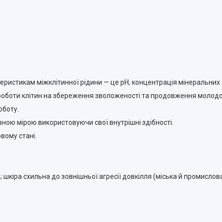
теристикам міжклітинної рідини — це pH, концентрація мінеральних с
с роботи клітин на збереження зволоженості та продовження молодо
оботу.
ною мірою використовуючи свої внутрішні здібності.
вому стані.
; шкіра схильна до зовнішньої агресії довкілля (міська й промислова