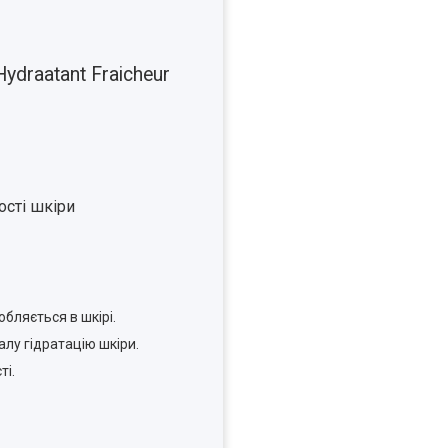
draatant Fraicheur
ості шкіри
бляється в шкірі.
лу гідратацію шкіри.
ті.