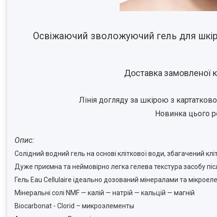
Освіжаючий зволожуючий гель для шкіри о
Доставка замовленої ко
Лінія догляду за шкірою з картатков
Новинка цього р
Опис:
Солідний водний гель на основі кліткової води, збагачений кл
Дуже приємна та неймовірно легка гелева текстура засобу піс
Гель Eau Cellulaire ідеально дозований мінералами та мікроеле
Мінеральні солі NMF — калій — натрій — кальцій — магній
Biocarbonat - Clorid – микроэлементы