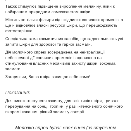
Також стимулює підвищене вироблення меланіну, який є
найкращим природним самозахистом шкіри.
Містить не тільки фільтри від шкідливих сонячних променів, а
ще й відновлює власні ресурси шкіри, що перешкоджають
фотостарінню.
Спеціальна гама косметичних засобів, що задовольняють усі
запити шкіри для здорової та гарної засмаги.
Дія молочного спрею зосереджена на нейтралізації
небезпечної дії сонячних променів і одночасно на
стимулюванні власних механізмів захисту шкіри, зокрема
засмаги.
Загоряючи, Ваша шкіра захищає себе сама!
Показання:
Для високого ступеня захисту, для всіх типів шкіри; тривале
перебування на сонці; тропіки; у разі інтенсивного сонячного
випромінювання; рівний засмаг у солярії.
Молочко-спрей буває двох видів (за ступенем