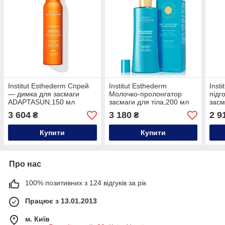
Institut Esthederm Спрей
Institut Esthederm
Inst
— димка для засмаги
Молочко-пролонгатор
підг
ADAPTASUN,150 мл
засмаги для тіла,200 мл
зас
UV i
3 604
3 180
2 9
₴
₴
Купити
Купити
Про нас
100% позитивних з 124 відгуків за рік
Працює з 13.01.2013
м. Київ