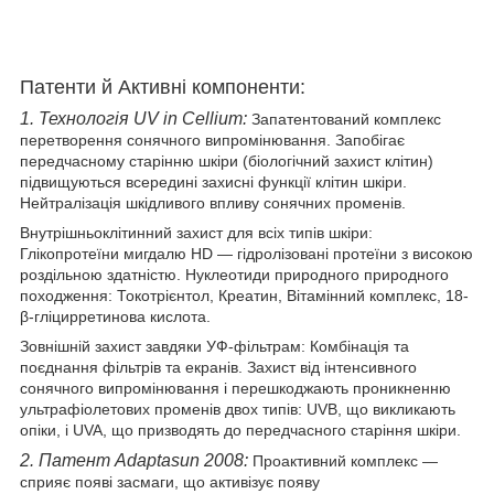
Патенти й Активні компоненти:
1. Технологія UV in Cellium:
Запатентований комплекс
перетворення сонячного випромінювання. Запобігає
передчасному старінню шкіри (біологічний захист клітин)
підвищуються всередині захисні функції клітин шкіри.
Нейтралізація шкідливого впливу сонячних променів.
Внутрішньоклітинний захист для всіх типів шкіри:
Глікопротеїни мигдалю HD — гідролізовані протеїни з високою
роздільною здатністю. Нуклеотиди природного природного
походження: Токотрієнтол, Креатин, Вітамінний комплекс, 18-
β-гліцирретинова кислота.
Зовнішній захист завдяки УФ-фільтрам: Комбінація та
поєднання фільтрів та екранів. Захист від інтенсивного
сонячного випромінювання і перешкоджають проникненню
ультрафіолетових променів двох типів: UVB, що викликають
опіки, і UVA, що призводять до передчасного старіння шкіри.
2. Патент Adaptasun 2008:
Проактивний комплекс —
сприяє появі засмаги, що активізує появу