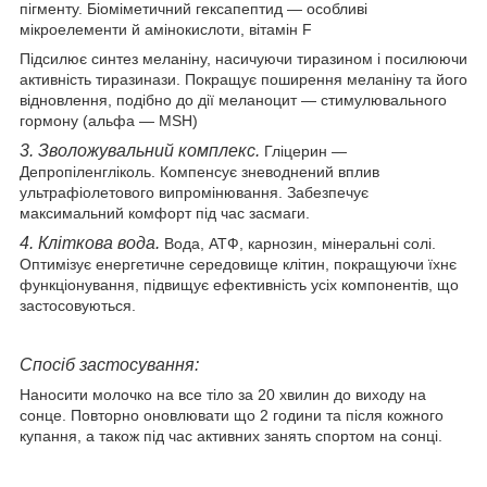
пігменту. Біоміметичний гексапептид — особливі
мікроелементи й амінокислоти, вітамін F
Підсилює синтез меланіну, насичуючи тиразином і посилюючи
активність тиразинази. Покращує поширення меланіну та його
відновлення, подібно до дії меланоцит — стимулювального
гормону (альфа — MSH)
3. Зволожувальний комплекс.
Гліцерин —
Депропіленгліколь. Компенсує зневоднений вплив
ультрафіолетового випромінювання. Забезпечує
максимальний комфорт під час засмаги.
4. Кліткова вода.
Вода, АТФ, карнозин, мінеральні солі.
Оптимізує енергетичне середовище клітин, покращуючи їхнє
функціонування, підвищує ефективність усіх компонентів, що
застосовуються.
Спосіб застосування:
Наносити молочко на все тіло за 20 хвилин до виходу на
сонце. Повторно оновлювати що 2 години та після кожного
купання, а також під час активних занять спортом на сонці.