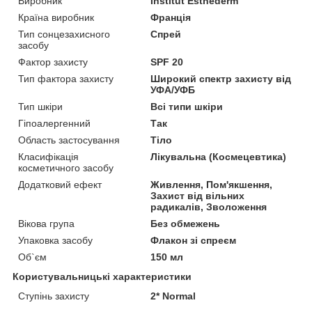
Виробник
Institut Esthederm
Країна виробник
Франція
Тип сонцезахисного
Спрей
засобу
Фактор захисту
SPF 20
Тип фактора захисту
Широкий спектр захисту від
УФА/УФБ
Тип шкіри
Всі типи шкіри
Гіпоалергенний
Так
Область застосування
Тіло
Класифікація
Лікувальна (Космецевтика)
косметичного засобу
Додатковий ефект
Живлення, Пом'якшення,
Захист від вільних
радикалів, Зволоження
Вікова група
Без обмежень
Упаковка засобу
Флакон зі спреєм
Об`єм
150 мл
Користувальницькі характеристики
Ступінь захисту
2* Normal