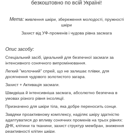
безкоштовно по всій Україні!
Мета:
живлення шкіри, збереження молодості, пружності
шкіри
Захист від УФ-променів і чудова рівна засмага
Опис засобу:
Спеціальний засіб, ідеальний для безпечної засмаги за
інтенсивного сонячного випромінювання.
Легкий "молочний" спрей, що не залишає плівки, для
досягнення чудового золотистого загара.
Захист + Активація засмаги.
Швидкіша й інтенсивніша засмага, абсолютно безпечна в
умовах різного рівня інсоляції.
Призначено для шкіри тіла, яка добре переносить сонце.
Завдяки проактивному комплексу, наділяє шкіру здатністю
адаптуватися до впливу сонячних променів на трьох рівнях:
ДНК, клітини та тканини, захист структур мембран, зниження
реактивності клітин шкіри.