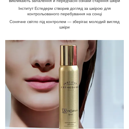
викликають запалення й передчасні ознаки старіння шкіри
Інститут Естедерм створив догляд за шкірою для
контрольованого перебування на сонці
Сонячне світло під контролем — зберігає молодий вигляд
шкіри