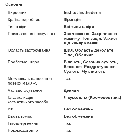
Основні
Виробник
Institut Esthederm
Країна виробник
Франція
Тип шкіри
Всі типи шкіри
Призначення і результат
Зволоження, Закріплення
макіяжу, Тонізація, Захист
від УФ-променів
Область застосування
Шия, Область декольте,
Тіло, Обличчя
Проблема шкіри
В'ялість, Сезонна сухість,
В'янення, Роздратування,
Сухість, Чутливість
Можливість нанесення
Так
поверх макіяжу
Час застосування
Денний
Класифікація
Лікувальна (Космецевтика)
косметичного засобу
Вік
Без обмежень
Вікова група
Без обмежень
Гіпоалергенний
Так
Некомедогенно
Так