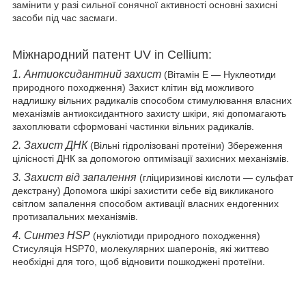
замінити у разі сильної сонячної активності основні захисні
засоби під час засмаги.
Міжнародний патент UV in Cellium:
1. Антиоксидантний захист
(Вітамін Е — Нуклеотиди
природного походження) Захист клітин від можливого
надлишку вільних радикалів способом стимулювання власних
механізмів антиоксидантного захисту шкіри, які допомагають
захоплювати сформовані частинки вільних радикалів.
2. Захист ДНК
(Вільні гідролізовані протеїни) Збереження
цілісності ДНК за допомогою оптимізації захисних механізмів.
3. Захист від запалення
(гліциризинові кислоти — сульфат
декстрану) Допомога шкірі захистити себе від викликаного
світлом запалення способом активації власних ендогенних
протизапальних механізмів.
4. Синтез HSP
(нукліотиди природного походження)
Стисуляція HSP70, молекулярних шаперонів, які життєво
необхідні для того, щоб відновити пошкоджені протеїни.