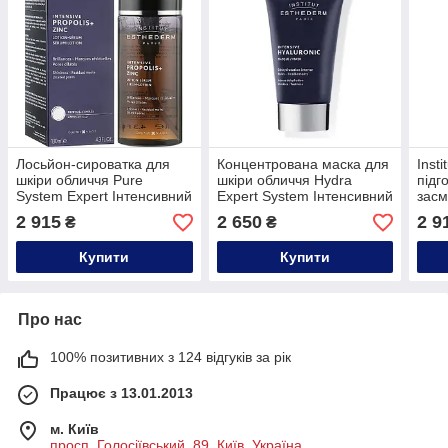
Лосьйон-сироватка для
Концентрована маска для
Inst
шкіри обличчя Pure
шкіри обличчя Hydra
підг
System Expert Інтенсивний
Expert System Інтенсивний
зас
прополіс+Цинк Institut
гіалуроник Institut
UV i
2 915
2 650
2 9
₴
₴
Esthederm,130ml
Esthederm,75ml
Купити
Купити
Про нас
100% позитивних з 124 відгуків за рік
Працює з 13.01.2013
м. Київ
просп. Голосіївський, 89, Київ, Україна