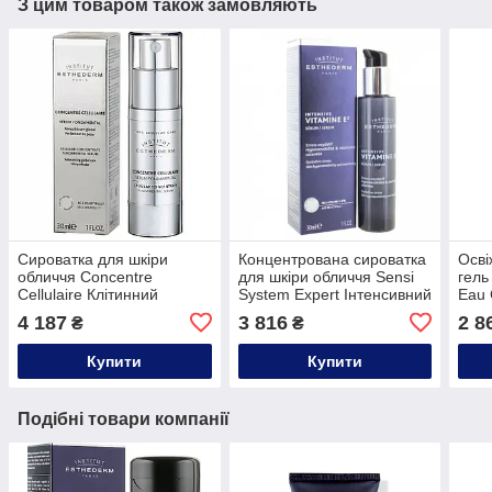
З цим товаром також замовляють
Сироватка для шкіри
Концентрована сироватка
Осв
обличчя Concentre
для шкіри обличчя Sensi
гель
Cellulaire Клітинний
System Expert Інтенсивний
Eau 
концентрат Institut
Вітамін E² Institut
вода 
4 187
3 816
2 8
₴
₴
Esthederm,30ml
Esthederm,30ml
Esth
Купити
Купити
Подібні товари компанії