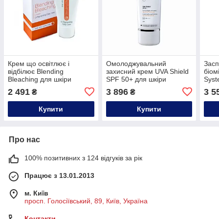
Крем що освітлює і
Омолоджувальний
Засп
відбілює Blending
захисний крем UVA Shield
біом
Bleaching для шкіри
SPF 50+ для шкіри
Syst
обличчя Skin Tech,50ml
обличчя Teoxane,50ml
обли
2 491
3 896
3 5
₴
₴
Esth
Купити
Купити
Про нас
100% позитивних з 124 відгуків за рік
Працює з 13.01.2013
м. Київ
просп. Голосіївський, 89, Київ, Україна
Контакти