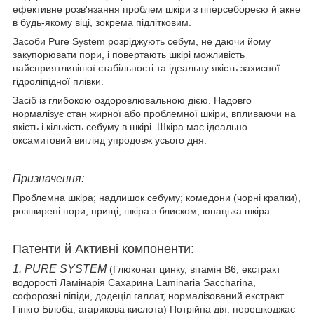
ефективне розв'язання проблем шкіри з гіперсебореєю й акне
в будь-якому віці, зокрема підлітковим.
Засоби Pure System розріджують себум, не даючи йому
закупорювати пори, і повертають шкірі можливість
найсприятливішої стабільності та ідеальну якість захисної
гідроліпідної плівки.
Засіб із глибокою оздоровлювальною дією. Надовго
нормалізує стан жирної або проблемної шкіри, впливаючи на
якість і кількість себуму в шкірі. Шкіра має ідеально
оксамитовий вигляд упродовж усього дня.
Призначення:
Проблемна шкіра; надлишок себуму; комедони (чорні крапки),
розширені пори, прищі; шкіра з блиском; юнацька шкіра.
Патенти й Активні компоненти:
1. PURE SYSTEM
(Глюконат цинку, вітамін В6, екстракт
водорості Ламінарія Сахарина Laminaria Saccharina,
софорозні ліпіди, додеціл галлат, нормалізований екстракт
Гінкго Білоба, агарикова кислота) Потрійна дія: перешкоджає