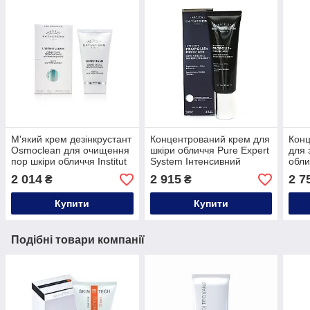
М'який крем дезінкрустант
Концентрований крем для
Конц
Osmoclean для очищення
шкіри обличчя Pure Expert
для 
пор шкіри обличчя Institut
System Інтенсивний
обли
Esthederm,75ml
прополіс+Ферулова
Esth
2 014
2 915
2 7
₴
₴
кислота Institut
Esthederm,50ml
Купити
Купити
Подібні товари компанії