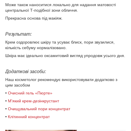
Може також наноситися локально для надання матовості
центральної Т-подібної зони обличчя.
Прекрасна основа під макіяж.
Результат:
Крем оздоровлює шкіру та усуває блиск, пори звузилися,
кількість себуму нормалізовано.
Шкіра має ідеально оксамитовий вигляд упродовж усього дня.
Додаткові засоби:
Наш косметолог рекомендує використовувати додатково з
цим засобом
•
Очисний гель «Пюрте»
•
М'який крем-дезінкрустант
•
Очищувальний пори концентрат
•
Клітинний концентрат