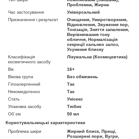
Проблемна, Жирна
Час застосування
Універсальний
Призначення і результат
Очищення, Умиротворення,
Відновлення, Звуження пор,
Тонізація, Зняття запалення,
Вирівнювання тону
обличчя, Нормалізація
секреції сальних залоз,
Усунення блиску
Класифікація
Лікувальна (Космецевтика)
косметичного засобу
Вік
16+
Вікова група
Без обмежень
Гіпоалергенний
Так
Некомедогенно
Так
Стать
Унісекс
Упаковка засобу
Тюбик
Об`єм
50 мл
Користувальницькі характеристики
Проблема шкіри
Жирний блиск, Прищі,
Розширені пори, Вугри,