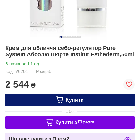
Крем для обличчя себо-регулятор Pure
System Абсолю Пюрте Institut Esthederm,50ml
В наявності 1 од.
Код: V6201
Роздріб
2 544
₴
Купити
або
Купити з
Що таке купити з Пром?