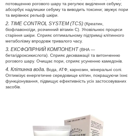
потовщенню рогового шару та регулює виділення себуму;
абсорбує надлишки себуму та виводить токсини; звужує пори
та вирівнює рельєф шкіри.
2. TIME CONTROL SYSTEM (TCS)
(Креатин,
біофлавоноїди, розчинний вітамін С). Уповільнює процеси
старіння шкіри. Сприяє оптимальному підтримці клітинного
метаболізму впродовж тривалого часу.
3. ЕКСФОЛІРНИЙ КОМПОНЕНТ
(BНА —
бетагідроксикислота). Сприяє десквамації та витонченню
рогового шару. Очищає пори, сприяє усуненню камедонів.
4. Клітинна вода.
Вода, АТФ, карнозин, мінеральні солі.
Оптимізує енергетичне середовище клітин, покращуючи їхнє
функціонування, підвищує ефективність усіх застосовуваних
засобів.