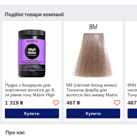
Подібні товари компанії
Пудра з бондером для
8M (світлий блонд мокко)
8NN 
освітлення волосся до 9-
Тонуюча фарба для
наси
ти рівнів тону Matrix High
волосся без аміаку Matrix
Тон
Riser Pre-Bonded, 500g
Super Sync Pre-
воло
1 319
467
467
₴
₴
Bonded,90ml
Supe
Bond
Купити
Купити
Про нас