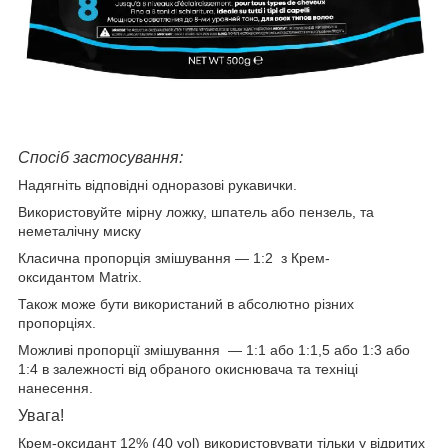
Спосіб застосування:
Надягніть відповідні одноразові рукавички.
Використовуйте мірну ложку, шпатель або пензель, та
неметалічну миску
Класична пропорція змішування ―
1:2 з Крем-
оксидантом Matrix.
Також може бути використаний в абсолютно різних
пропорціях.
Можливі пропорції змішування
―
1:1 або 1:1,5
або 1:3
або
1:4
в залежності від обраного окиснювача та техніці
нанесення.
Увага!
Крем-оксидант 12% (40 vol) використовувати тільки у відритих