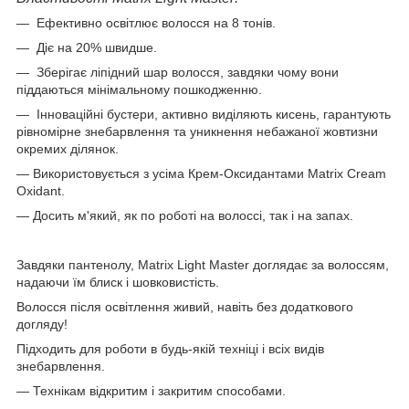
― Ефективно освітлює волосся на 8 тонів.
― Діє на 20% швидше.
― Зберігає ліпідний шар волосся, завдяки чому вони
піддаються мінімальному пошкодженню.
― Інноваційні бустери, активно виділяють кисень, гарантують
рівномірне знебарвлення та уникнення небажаної жовтизни
окремих ділянок.
― Використовується з усіма Крем-Оксидантами Matrix Cream
Oxidant.
― Досить м'який, як по роботі на волоссі, так і на запах.
Завдяки пантенолу, Matrix Light Master доглядає за волоссям,
надаючи їм блиск і шовковистість.
Волосся після освітлення живий, навіть без додаткового
догляду!
Підходить для роботи в будь-якій техніці і всіх видів
знебарвлення.
― Технікам відкритим і закритим способами.