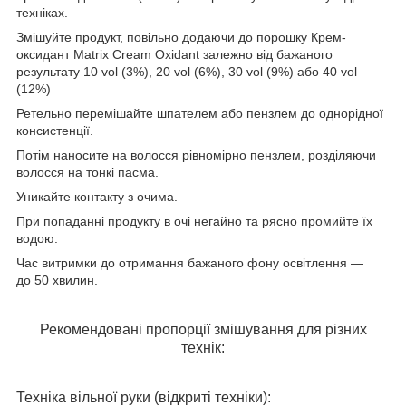
техніках.
Змішуйте продукт, повільно додаючи до порошку Крем-
оксидант Matrix Cream Oxidant залежно від бажаного
результату 10 vol (3%), 20 vol (6%), 30 vol (9%) або 40 vol
(12%)
Ретельно перемішайте шпателем або пензлем до однорідної
консистенції.
Потім наносите на волосся рівномірно пензлем, розділяючи
волосся на тонкі пасма.
Уникайте контакту з очима.
При попаданні продукту в очі негайно та рясно промийте їх
водою.
Час витримки до отримання бажаного фону освітлення
―
до
50 хвилин.
Рекомендовані пропорції змішування для різних
технік:
Техніка вільної руки (відкриті техніки):