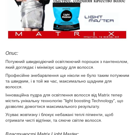
Опис:
Потужний швидкодіючий освітлюючий порошок з пантенолом,
який доглядає і мінімізує шкоду для волосся.
Професійне знебарвлення ще ніколи не було таким потужним
та швидким, і в той же час, максимально щадним для
волосся.
Інноваційна пудра для освітлення волосся від Matrix тепер
містить унікальну технологію "light boosting Technology", що
дозволяє домогтися максимального результату.
Усуває жовтизну і блокує небажані теплі пігменти, щоб
отримати чисті відтінки, та сяюче світле волосся.
Властивості Matrix Light Master: