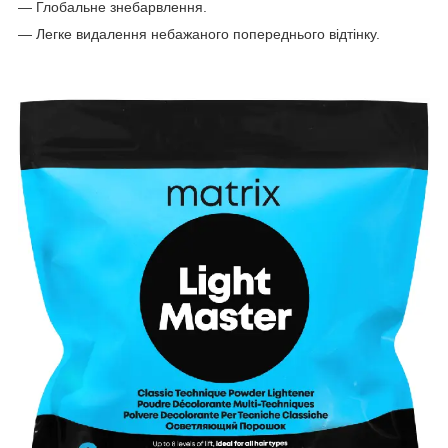
― Глобальне знебарвлення.
― Легке видалення небажаного попереднього відтінку.