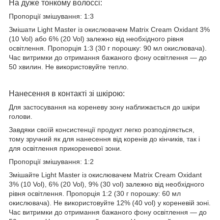
На дуже тонкому волоссі:
Пропорції змішування: 1:3
Змішати Light Master із окислювачем Matrix Cream Oxidant 3%
(10 Vol) або 6% (20 Vol) залежно від необхідного рівня
освітлення. Пропорція 1:3 (30 г порошку: 90 мл окислювача).
Час витримки до отримання бажаного фону освітлення ― до
50 хвилин. Не використовуйте тепло.
Нанесення в контакті зі шкірою:
Для застосування на кореневу зону наближається до шкіри
голови.
Завдяки своїй консистенції продукт легко розподіляється,
тому зручний як для нанесення від коренів до кінчиків, так і
для освітлення прикореневої зони.
Пропорції змішування: 1:2
Змішайте Light Master із окислювачем Matrix Cream Oxidant
3% (10 Vol), 6% (20 Vol), 9% (30 vol) залежно від необхідного
рівня освітлення. Пропорція 1:2 (30 г порошку: 60 мл
окислювача). Не використовуйте 12% (40 vol) у кореневій зоні.
Час витримки до отримання бажаного фону освітлення ― до