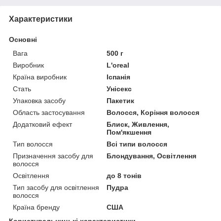
Характеристики
Основні
Вага
500 г
Виробник
L'oreal
Країна виробник
Іспанія
Стать
Унісекс
Упаковка засобу
Пакетик
Область застосування
Волосся, Коріння волосся
Додатковий ефект
Блиск, Живлення,
Пом'якшення
Тип волосся
Всі типи волосся
Призначення засобу для
Блондування, Освітлення
волосся
Освітлення
до 8 тонів
Тип засобу для освітлення
Пудра
волосся
Країна бренду
США