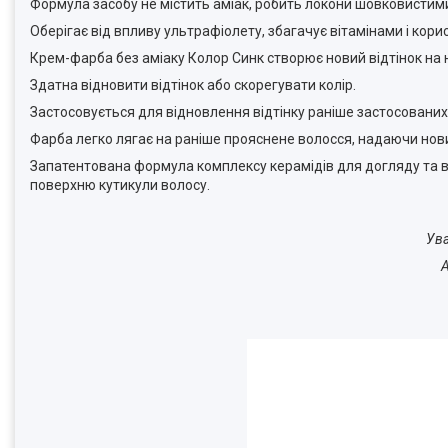
Формула засобу не містить аміак, робить локони шовковистим
Оберігає від впливу ультрафіолету, збагачує вітамінами і кор
Крем-фарба без аміаку Колор Синк створює новий відтінок на 
Здатна відновити відтінок або скорегувати колір.
Застосовується для відновлення відтінку раніше застосованих с
Фарба легко лягає на раніше прояснене волосся, надаючи нови
Запатентована формула комплексу керамідів для догляду та ві
поверхню кутикули волосу.
Ува
А