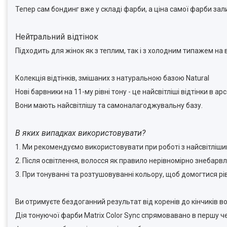
Тепер сам бондинг вже у складі фарби, а ціна самої фарби зал
Нейтральний відтінок
Підходить для жінок як з теплим, так і з холодним типажем на 
Колекція відтінків, змішаних з натуральною базою Natural
Нові барвники на 11-му рівні тону - це найсвітліші відтінки в ар
Вони мають найсвітлішу та самоналагоджувальну базу.
В яких випадках використовувати?
1. Ми рекомендуємо використовувати при роботі з найсвітліш
2. Після освітлення, волосся як правило нерівномірно знебарвл
3. При тонуванні та розтушовуванні кольору, щоб домогтися рів
Ви отримуєте бездоганний результат від коренів до кінчиків в
Дія тонуючої фарби Matrix Color Sync спрямовавано в першу ч