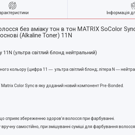
арактеристики
Інформація д
лосся без аміаку тон в тон MATRIX SoColor Sync
основі (Alkaline Toner) 11N
 11N (ультра світлий блонд нейтральний)
ного кольору (цифра 11 ― ультра світлий блонд; літера N ― нейтр
 Matrix Color Sync в яку доданий новий компонент Pre-Bonded.
, що сприяє збереженню здоров'я волосся при фарбуванні.
вручну самостійно, при змішуванні суміші для фарбування волосся,