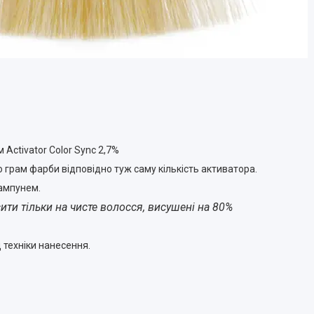
Activator Color Sync 2,7%
ю грам фарби відповідно туж саму кількість активатора.
ампунем.
ити тільки на чисте волосся, висушені на 80%
д техніки нанесення.