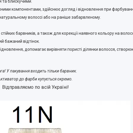
и та блискучими.
исними компонентами, здійснює догляд і відновлення при фарбуванн
натуральному волоссі або на раніше забарвленому.
тійких барвників, а також для корекції наявного кольору на волосс
й бажаний відтінок.
дновлення, допомагає вирівняти пористі ділянки волосся, створюю
га! У пакування входить тільки барвник.
ктиватор до фарби купується окремо.
Відправляємо
по всій Україні!