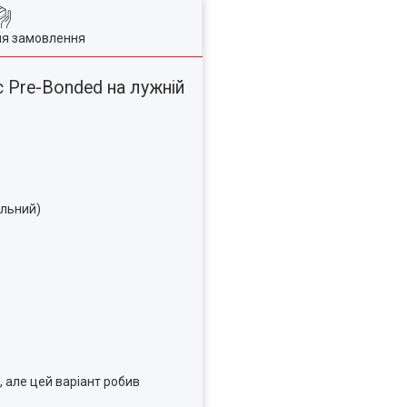
ля замовлення
 Pre-Bonded на лужній
альний)
 але цей варіант робив