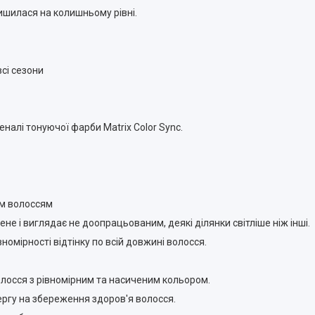
ишилася на колишньому рівні.
всі сезони
сеналі тонуючої фарби Matrix Color Sync.
им волоссям
ене і виглядає не доопрацьованим, деякі ділянки світліше ніж інші.
номірності відтінку по всій довжині волосся.
олосся з рівномірним та насиченим кольором.
ергу на збереження здоров'я волосся.