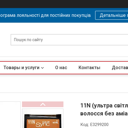
ограма лояльності для постійних покупців
Детальніше 
Товары и услуги
О нас
Контакты
Достав
11N (ультра світ
волосся без аміа
Код:
E3299200