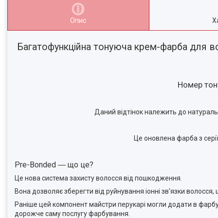
Опис
Х
Багатофункційна тонуюча крем-фарба для во
Номер тону
Даний відтінок належить до натураль
Це оновлена фарба з серії
Pre-Bonded ― що це?
Це нова система захисту волосся від пошкодження.
Вона дозволяє зберегти від руйнування іонні зв'язки волосся
Раніше цей компонент майстри перукарі могли додати в фарбу 
дорожче саму послугу фарбування.