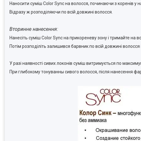
Наносити суміш Color Sync на волосся, починаючи з коренів у на
Відразу ж розподіляючи по всій довжині волосся.
Вторинне нанесення:
Нанесіть суміш Color Sync на прикореневу зону і тримайте на во
Потім розподіліть залишився барвник по всій довжині волосся 
У разі наявності сивих локонів суміш витримується по максиму
При глибокому тонуванны сивого волосся, після нанесення ф