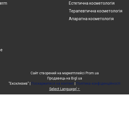
derm
Естетична косметологія
Терапевтична косметологія
Апаратна косметологія
ge
Сайт створений на маркетплейсі
Prom.ua
Продавець на Bigl.ua
"Ексклюзив" |
Поскаржитися на контент
|
Політика конфіденційності
Select Language
▼