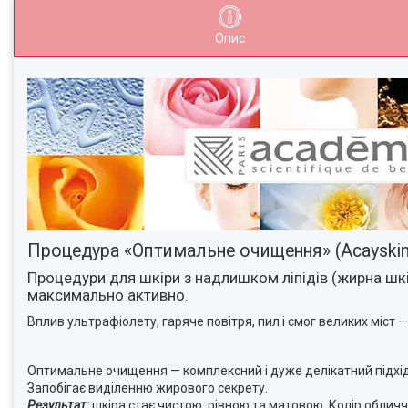
Опис
Процедура «Оптимальне очищення» (Acayskin
Процедури для шкіри з надлишком ліпідів (жирна шкі
максимально активно.
Вплив ультрафіолету, гаряче повітря, пил і смог великих міст
Оптимальне очищення — комплексний і дуже делікатний підхід 
Запобігає виділенню жирового секрету.
Результат:
шкіра стає чистою, рівною та матовою. Колір облич