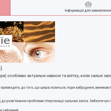
Інформація для замовленн
)
ра) особливо актуальні навесні та влітку, коли сальні з
 — призводять до того, що шкіра лозиться, пори забруднені, виникаю
до розв'язання проблеми гіперсекації сальних залоз. Забезпечує 
чя сяйливий.