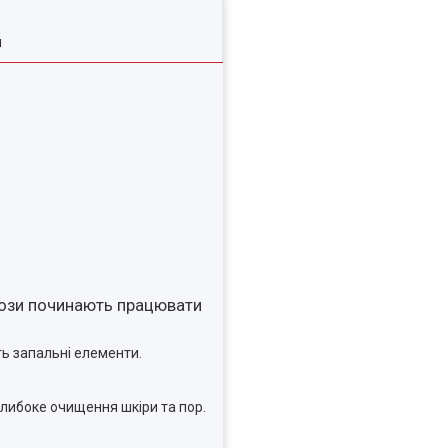
я
алози починають працювати
ть запальні елементи.
глибоке очищення шкіри та пор.