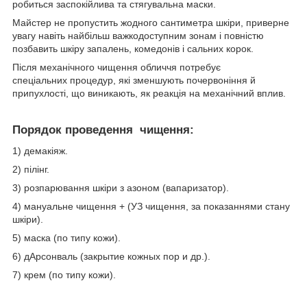
робиться заспокійлива та стягувальна маски.
Майстер не пропустить жодного сантиметра шкіри, приверне
увагу навіть найбільш важкодоступним зонам і повністю
позбавить шкіру запалень, комедонів і сальних корок.
Після механічного чищення обличчя потребує
спеціальних процедур, які зменшують почервоніння й
припухлості, що виникають, як реакція на механічний вплив.
Порядок проведення чищення:
1) демакіяж.
2) пілінг.
3) розпарювання шкіри з азоном (вапаризатор).
4) мануальне чищення + (УЗ чищення, за показаннями стану
шкіри).
5) маска (по типу кожи).
6) дАрсонваль (закрытие кожных пор и др.).
7) крем (по типу кожи).