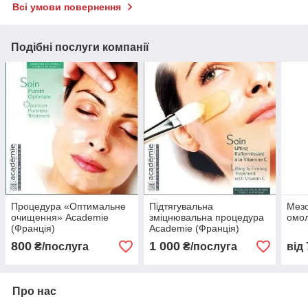
Всі умови повернення
Подібні послуги компанії
Процедура «Оптимальне
Підтягувальна
Мезо
очищення» Academie
зміцнювальна процедура
омо
(Франція)
Academie (Франція)
800
1 000
₴/послуга
₴/послуга
від
Про нас