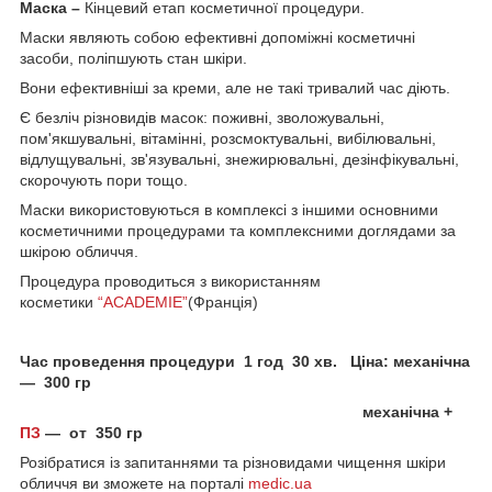
Маска –
Кінцевий етап косметичної процедури.
Маски являють собою ефективні допоміжні косметичні
засоби, поліпшують стан шкіри.
Вони ефективніші за креми, але не такі тривалий час діють.
Є безліч різновидів масок: поживні, зволожувальні,
пом'якшувальні, вітамінні, розсмоктувальні, вибілювальні,
відлущувальні, зв'язувальні, знежирювальні, дезінфікувальні,
скорочують пори тощо.
Маски використовуються в комплексі з іншими основними
косметичними процедурами та комплексними доглядами за
шкірою обличчя.
Процедура проводиться з використанням
косметики
“ACADEMIE”
(Франція)
Час проведення процедури 1 год 30 хв. Ціна: механічна
— 300 гр
механічна +
ПЗ
― от 350 гр
Розібратися із запитаннями та різновидами чищення шкіри
обличчя ви зможете на порталі
medic.ua