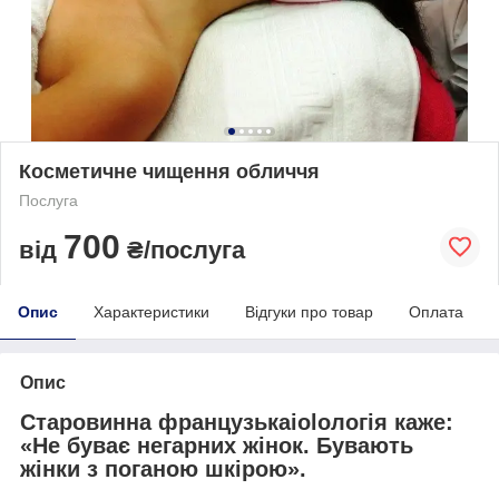
Косметичне чищення обличчя
Послуга
700
від
₴/послуга
Опис
Характеристики
Відгуки про товар
Оплата
Опис
Старовинна французькаiolологія каже:
«Не буває негарних жінок. Бувають
жінки з поганою шкірою».