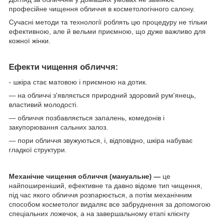
професійне чищення обличчя в косметологічного салону.
Сучасні методи та технології роблять цю процедуру не тільки
ефективною, але й вельми приємною, що дуже важливо для
кожної жінки.
Ефекти чищення обличчя:
- шкіра стає матовою і приємною на дотик.
— на обличчі з'являється природний здоровий рум'янець,
властивий молодості.
— обличчя позбавляється запалень, комедонів і
закупорювання сальних залоз.
— пори обличчя звужуються, і, відповідно, шкіра набуває
гладкої структури.
Механічне чищення обличчя (мануальне) —
це
найпоширеніший, ефективне та давно відоме тип чищення,
під час якого обличчя розпарюється, а потім механічним
способом косметолог видаляє все забруднення за допомогою
спеціальних ложечок, а на завершальному етапі клієнту