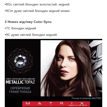
•8Gc світлий блондин золотистий, мідний
•9Cm дуже світлий блондин мідний мокко
2 Нових відтінку Color Sync
•7C блондин мідний
•9C дуже світлий блондин мідний