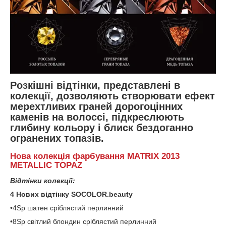
Розкішні відтінки, представлені в
колекції, дозволяють створювати ефект
мерехтливих граней дорогоцінних
каменів на волоссі, підкреслюють
глибину кольору і блиск бездоганно
огранених топазів.
Нова колекція фарбування MATRIX 2013
METALLIC TOPAZ
Відтінки колекції:
4 Нових відтінку SOCOLOR.beauty
•4Sp шатен сріблястий перлинний
•8Sp світлий блондин сріблястий перлинний