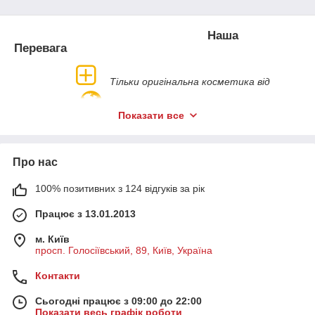
Косметика від Академі оптимальне
співвідношення: Якість - Ціна - Результат
Наша
Перевага
Тільки оригінальна косметика від
виробника
Показати все
Гарантія якості та вигідні
Про нас
ціни
100% позитивних з 124 відгуків за рік
Професійна консультація нашого
Працює з 13.01.2013
спеціаліста
м. Київ
Програма лояльності постійним
просп. Голосіївський, 89, Київ, Україна
покупцям
Контакти
Сьогодні працює з 09:00 до 22:00
Як замовити
Показати весь графік роботи