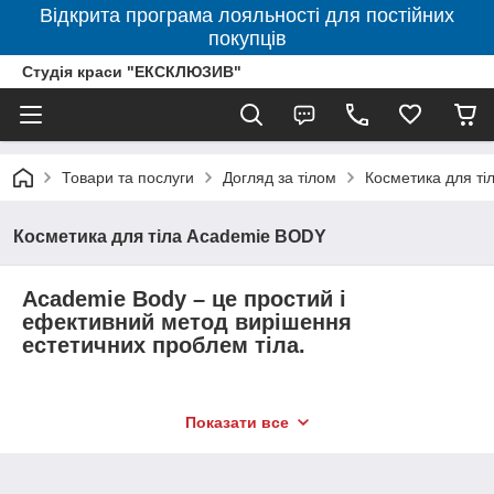
Відкрита програма лояльності для постійних
покупців
Студія краси "ЕКСКЛЮЗИВ"
Товари та послуги
Догляд за тілом
Косметика для т
Косметика для тіла Academie BODY
Academie Body – це простий і
ефективний метод вирішення
естетичних проблем тіла.
Фахівці Academie домоглися, щоб догляд за
Показати все
тілом приносив задоволення і реальний
результат!